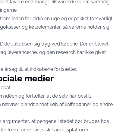
rkant lavere end mange tilsvarende varer, samtidig
ningerne.
em inden for cirka en uge og er pakket forsvarligt
kasser og køleelementer, så varerne holder sig
Ditte Jakobsen sig tryg ved købene. Der er blevet
g leverancerne, og den research har ikke givet
 årsag til, at indkøbene fortsætter.
ociale medier
debat.
idéen og fortæller, at de selv har bestilt
 nævner blandt andet køb af kaffebønner og andre
der argumentet, at pengene i stedet bør bruges hos
er frem for en kinesisk handelsplatform.