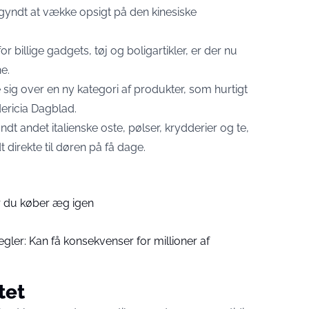
gyndt at vække opsigt på den kinesiske
 billige gadgets, tøj og boligartikler, er der nu
e.
te sig over en ny kategori af produkter, som hurtigt
ericia Dagblad
.
dt andet italienske oste, pølser, krydderier og te,
 direkte til døren på få dage.
før du køber æg igen
egler: Kan få konsekvenser for millioner af
tet