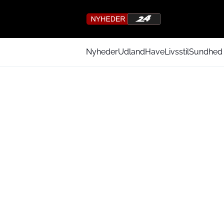
Nyheder
Udland
Have
Livsstil
Sundhed