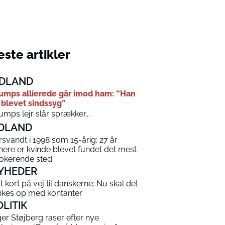
ste artikler
DLAND
umps allierede går imod ham: “Han
 blevet sindssyg”
umps lejr slår sprækker...
DLAND
rsvandt i 1998 som 15-årig: 27 år
nere er kvinde blevet fundet det mest
okerende sted
YHEDER
t kort på vej til danskerne: Nu skal det
nkes op med kontanter
OLITIK
ger Støjberg raser efter nye