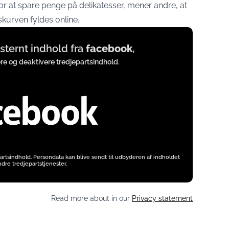
r at spare penge på delikatesser, mener andre, at
skurven fyldes online.
eksternt indhold fra
facebook
,
ere og deaktivere tredjepartsindhold.
artsindhold. Persondata kan blive sendt til udbyderen af indholdet
dre tredjepartstjenester.
Read more about in our
Privacy statement