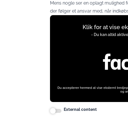
Mens nogle ser en oplagt mulighed fo
der følger et ansvar med, når indkøb
Display
Klik for at vise 
content
from
- Du kan altid aktiv
www.facebook.com
Du accepterer hermed at vise eksternt tredjep
og an
External content