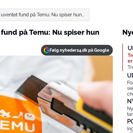
t uventet fund på Temu: Nu spiser hun...
 fund på Temu: Nu spiser hun
Nye
U
Følg nyheder24.dk på Google
Tr
er
Tr
U
Fo
se
ch
N
Ny
ta
P
In