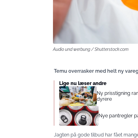
Audio und werbung / Shutterstock.com
Temu overrasker med helt ny vare
Lige nu læser andre
Ny prisstigning r
dyrere
Nye pantregler på
Jagten på gode tilbud har fået mange 