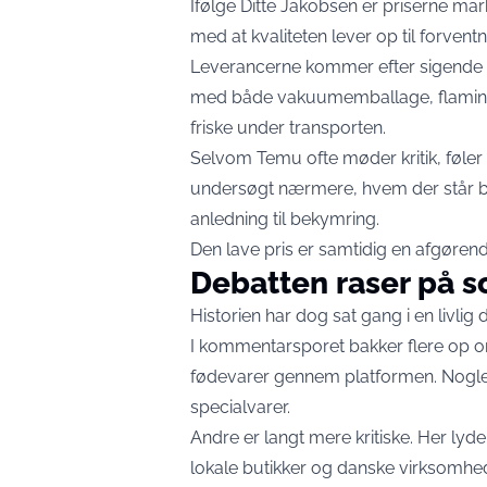
Ifølge Ditte Jakobsen er priserne ma
med at kvaliteten lever op til forvent
Leverancerne kommer efter sigende fr
med både vakuumemballage, flamingo
friske under transporten.
Selvom Temu ofte møder kritik, føler 
undersøgt nærmere, hvem der står ba
anledning til bekymring.
Den lave pris er samtidig en afgørende
Debatten raser på s
Historien har dog sat gang i en livlig 
I kommentarsporet bakker flere op om 
fødevarer gennem platformen. Nogle
specialvarer.
Andre er langt mere kritiske. Her ly
lokale butikker og danske virksomhed