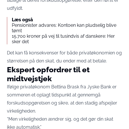
tilbage til deres forskudsopgørelse, efter den først er
udfyldt.
Læs også
Pensionister advares: Kontoen kan pludselig blive
tømt
15.700 kroner på vej til tusindvis af danskere: Her
sker det
Det kan få konsekvenser for både privatøkonomien og
størrelsen på den skat, du ender med at betale.
Ekspert opfordrer til et
midtvejstjek
Ifølge privatøkonom Bettina Brask fra Jyske Bank er
sommeren et oplagt tidspunkt at gennemgå
forskudsopgørelsen og sikre, at den stadig afspejler
virkeligheden.
“Men virkeligheden ændrer sig, og det gør din skat
ikke automatisk.”