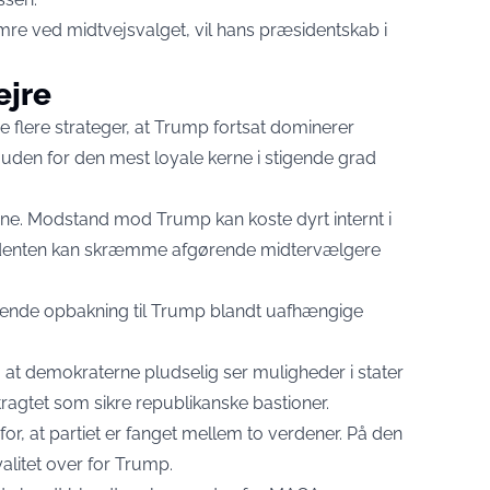
mre ved midtvejsvalget, vil hans præsidentskab i
ejre
e flere strateger, at Trump fortsat dominerer
uden for den mest loyale kerne i stigende grad
rne. Modstand mod Trump kan koste dyrt internt i
ræsidenten kan skræmme afgørende midtervælgere
dende opbakning til Trump blandt uafhængige
, at demokraterne pludselig ser muligheder i stater
ragtet som sikre republikanske bastioner.
rfor, at partiet er fanget mellem to verdener. På den
alitet over for Trump.