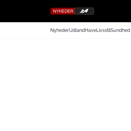
Nyheder
Udland
Have
Livsstil
Sundhed