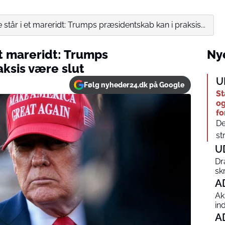
står i et mareridt: Trumps præsidentskab kan i praksis...
t mareridt: Trumps
Nye
ksis være slut
U
Følg nyheder24.dk på Google
St
og
fo
De
str
U
Dr
sk
A
Ak
in
A