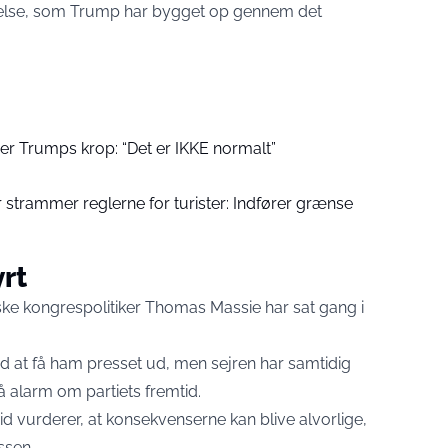
gelse, som Trump har bygget op gennem det
er Trumps krop: “Det er IKKE normalt”
 strammer reglerne for turister: Indfører grænse
rt
nske kongrespolitiker Thomas Massie har sat gang i
 at få ham presset ud, men sejren har samtidig
slå alarm om partiets fremtid.
d vurderer, at konsekvenserne kan blive alvorlige,
ssen.