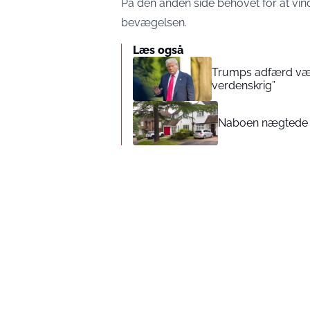
På den anden side behovet for at vi
bevægelsen.
Læs også
Trumps adfærd vækk
verdenskrig”
Naboen nægtede at