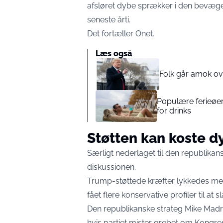
afsløret dybe sprækker i den bevæ
seneste årti.
Det fortæller
Onet
.
Læs også
Folk går amok ov
Populære ferieøer
for drinks
Støtten kan koste dy
Særligt nederlaget til den republika
diskussionen.
Trump-støttede kræfter lykkedes med
fået flere konservative profiler til at 
Den republikanske strateg Mike Madri
hvis partiet mister grebet om Kongre