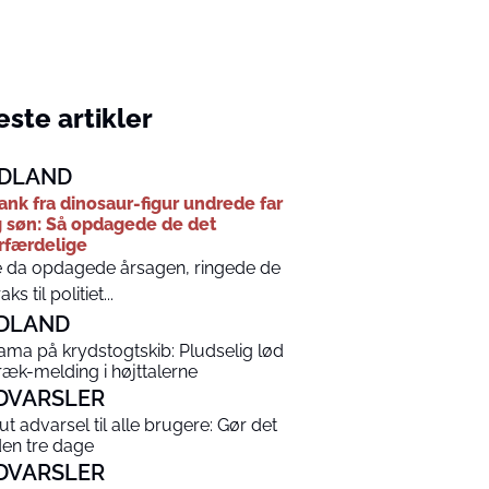
ste artikler
DLAND
ank fra dinosaur-figur undrede far
 søn: Så opdagede de det
rfærdelige
 da opdagede årsagen, ringede de
aks til politiet...
DLAND
ama på krydstogtskib: Pludselig lød
ræk-melding i højttalerne
DVARSLER
ut advarsel til alle brugere: Gør det
den tre dage
DVARSLER