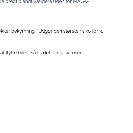
nde bredt blandt vælgere uden for MAGA-
er bekymring: “Udgør den største risiko for 3.
 flytte bilen: Så fik det konsekvenser