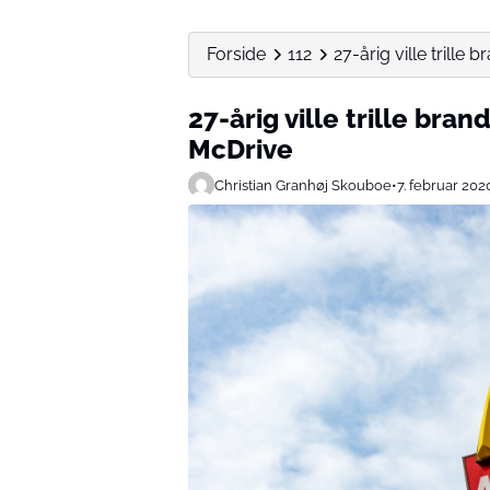
Forside
112
27-årig ville trill
27-årig ville trille br
McDrive
Christian Granhøj Skouboe
•
7. februar 202