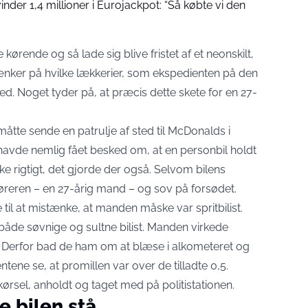
der 1,4 millioner i Eurojackpot: “Så købte vi den
kørende og så lade sig blive fristet af et neonskilt,
tænker på hvilke lækkerier, som ekspedienten på den
d. Noget tyder på, at præcis dette skete for en 27-
 måtte sende en patrulje af sted til McDonalds i
 havde nemlig fået besked om, at en personbil holdt
ke rigtigt, det gjorde der også. Selvom bilens
øreren – en 27-årig mand – og sov på forsødet.
 til at mistænke, at manden måske var spritbilist.
n både søvnige og sultne bilist. Manden virkede
. Derfor bad de ham om at blæse i alkometeret og
tene se, at promillen var over de tilladte 0,5.
kørsel, anholdt og taget med på politistationen.
e bilen stå