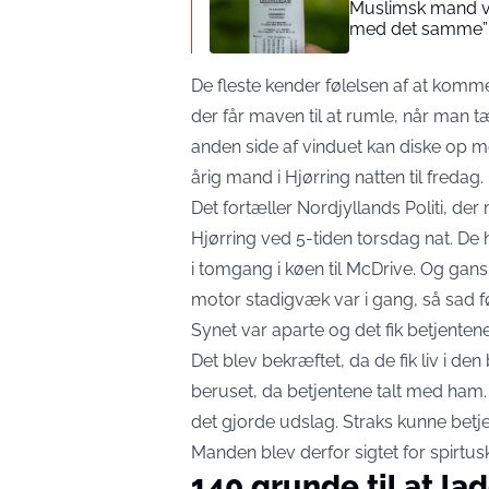
Muslimsk mand vin
med det samme”
De fleste kender følelsen af at komme 
der får maven til at rumle, når man 
anden side af vinduet kan diske op me
årig mand i Hjørring natten til fredag.
Det fortæller Nordjyllands Politi, der
Hjørring ved 5-tiden torsdag nat. De
i tomgang i køen til McDrive. Og gans
motor stadigvæk var i gang, så sad f
Synet var aparte og det fik betjentene
Det blev bekræftet, da de fik liv i de
beruset, da betjentene talt med ham
det gjorde udslag. Straks kunne betjen
Manden blev derfor sigtet for spirtus
140 grunde til at lad