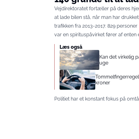
Vejdirektoratet fortæller på deres hje
at lade bilen stå, når man har drukk
trafikken fra 2013-2017. 829 personer 
var en spirituspåvirket fører af enten 
Læs også
Kan det virkelig
uge
Tommelfingerregel i
kroner
Politiet har et konstant fokus på omtå