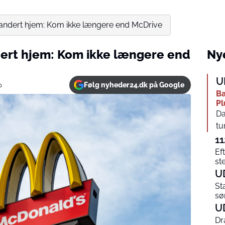
e brandert hjem: Kom ikke længere end McDrive
andert hjem: Kom ikke længere end
Nye
U
Følg nyheder24.dk på Google
0
Ba
Pl
Da
tu
11
Ef
st
U
St
sø
U
Dr