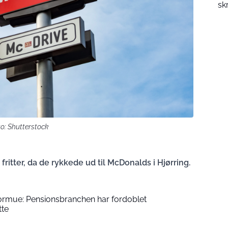
sk
to: Shutterstock
fritter, da de rykkede ud til McDonalds i Hjørring.
formue: Pensionsbranchen har fordoblet
tte