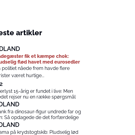
ste artikler
DLAND
degæster fik et kæmpe chok:
udselig flød havet med eurosedler
 politiet nåede frem havde flere
rister været hurtige...
2
terlyst 15-årig er fundet i live: Men
edet rejser nu en række spørgsmål
DLAND
ank fra dinosaur-figur undrede far og
n: Så opdagede de det forfærdelige
DLAND
ama på krydstogtskib: Pludselig lød