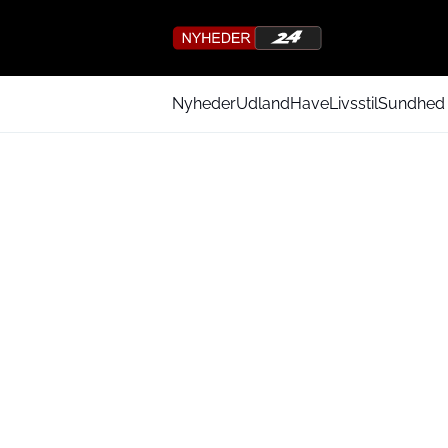
Nyheder
Udland
Have
Livsstil
Sundhed