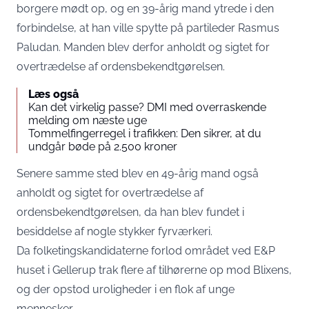
borgere mødt op, og en 39-årig mand ytrede i den
forbindelse, at han ville spytte på partileder Rasmus
Paludan. Manden blev derfor anholdt og sigtet for
overtrædelse af ordensbekendtgørelsen.
Læs også
Kan det virkelig passe? DMI med overraskende
melding om næste uge
Tommelfingerregel i trafikken: Den sikrer, at du
undgår bøde på 2.500 kroner
Senere samme sted blev en 49-årig mand også
anholdt og sigtet for overtrædelse af
ordensbekendtgørelsen, da han blev fundet i
besiddelse af nogle stykker fyrværkeri.
Da folketingskandidaterne forlod området ved E&P
huset i Gellerup trak flere af tilhørerne op mod Blixens,
og der opstod uroligheder i en flok af unge
mennesker.