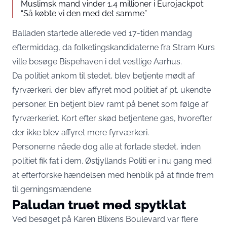
Muslimsk mand vinder 1,4 millioner i Eurojackpot:
“Så købte vi den med det samme”
Balladen startede allerede ved 17-tiden mandag
eftermiddag, da folketingskandidaterne fra Stram Kurs
ville besøge Bispehaven i det vestlige Aarhus.
Da politiet ankom til stedet, blev betjente mødt af
fyrværkeri, der blev affyret mod politiet af pt. ukendte
personer. En betjent blev ramt på benet som følge af
fyrværkeriet. Kort efter skød betjentene gas, hvorefter
der ikke blev affyret mere fyrværkeri.
Personerne nåede dog alle at forlade stedet, inden
politiet fik fat i dem. Østjyllands Politi er i nu gang med
at efterforske hændelsen med henblik på at finde frem
til gerningsmændene.
Paludan truet med spytklat
Ved besøget på Karen Blixens Boulevard var flere