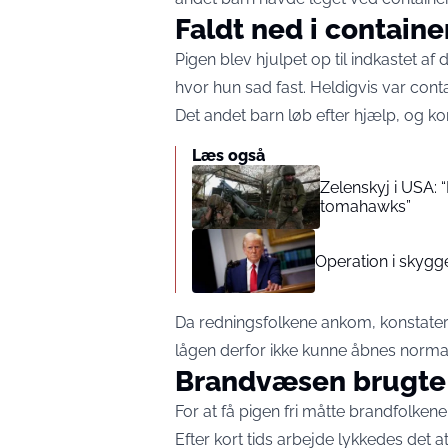
Faldt ned i contain
Pigen blev hjulpet op til indkastet af
hvor hun sad fast. Heldigvis var conta
Det andet barn løb efter hjælp, og k
Læs også
Zelenskyj i USA: 
tomahawks”
Operation i skygg
Da redningsfolkene ankom, konstatere
lågen derfor ikke kunne åbnes normal
Brandvæsen brugte 
For at få pigen fri måtte brandfolkene
Efter kort tids arbejde lykkedes det 