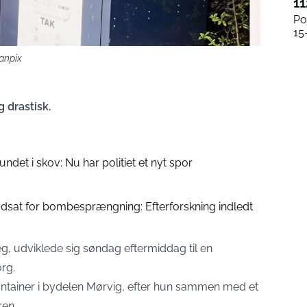
11
Po
15
anpix
 drastisk.
ndet i skov: Nu har politiet et nyt spor
 udsat for bombesprængning: Efterforskning indledt
g, udviklede sig søndag eftermiddag til en
rg.
container i bydelen Mørvig, efter hun sammen med et
ren.