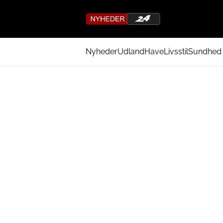
Nyheder
Udland
Have
Livsstil
Sundhed