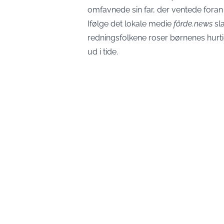
omfavnede sin far, der ventede foran
Ifølge det lokale medie
förde.news
sl
redningsfolkene roser børnenes hurti
ud i tide.