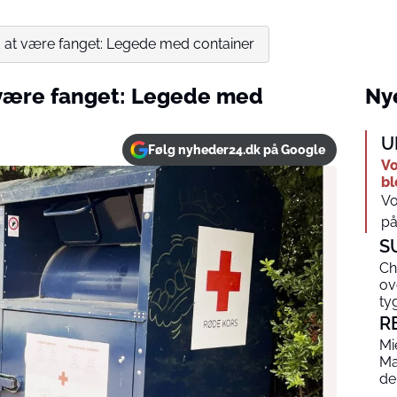
 at være fanget: Legede med container
være fanget: Legede med
Nye
U
Følg nyheder24.dk på Google
Vo
bl
Vo
på
S
Ch
ov
ty
R
Mi
Ma
de