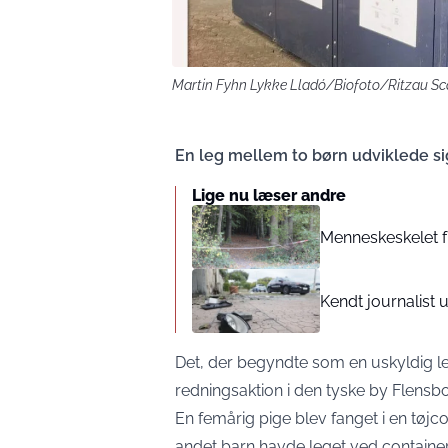
Martin Fyhn Lykke Lladó/Biofoto/Ritzau Sc
En leg mellem to børn udviklede sig
Lige nu læser andre
Menneskeskelet fu
Kendt journalist
Det, der begyndte som en uskyldig le
redningsaktion i den tyske by Flensbo
En femårig pige blev fanget i en tøj
andet barn havde leget ved containe