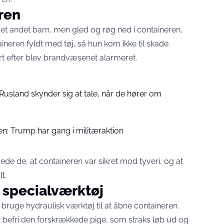
eren
 det andet barn, men gled og røg ned i containeren,
ineren fyldt med tøj, så hun kom ikke til skade.
ort efter blev brandvæsenet alarmeret.
“Rusland skynder sig at tale, når de hører om
en: Trump har gang i militæraktion
de de, at containeren var sikret mod tyveri, og at
t.
specialværktøj
 bruge hydraulisk værktøj til at åbne containeren.
at befri den forskrækkede pige, som straks løb ud og