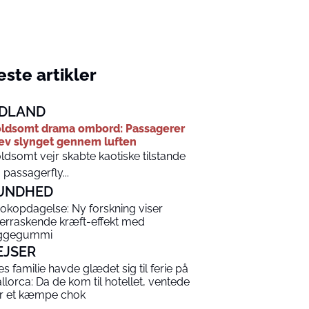
ste artikler
DLAND
ldsomt drama ombord: Passagerer
ev slynget gennem luften
ldsomt vejr skabte kaotiske tilstande
 passagerfly...
UNDHED
okopdagelse: Ny forskning viser
erraskende kræft-effekt med
ggegummi
EJSER
es familie havde glædet sig til ferie på
llorca: Da de kom til hotellet, ventede
r et kæmpe chok