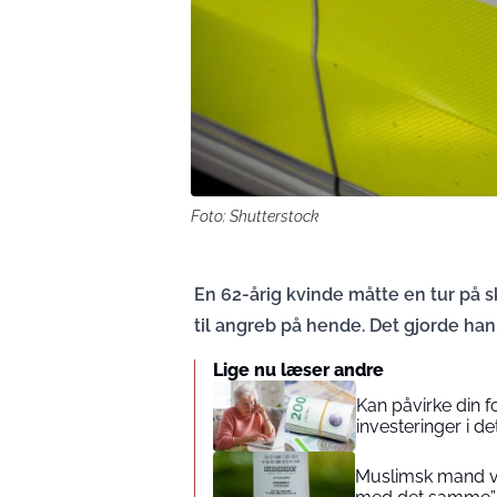
Foto: Shutterstock
En 62-årig kvinde måtte en tur på s
til angreb på hende. Det gjorde han
Lige nu læser andre
Kan påvirke din 
investeringer i de
Muslimsk mand vin