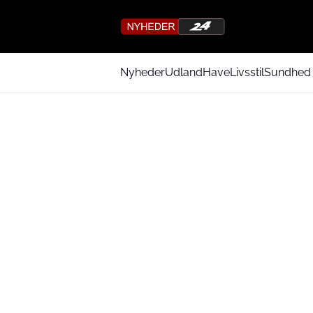
Nyheder
Udland
Have
Livsstil
Sundhed