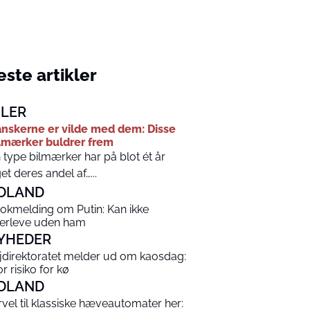
ste artikler
ILER
nskerne er vilde med dem: Disse
lmærker buldrer frem
 type bilmærker har på blot ét år
et deres andel af…...
DLAND
okmelding om Putin: Kan ikke
erleve uden ham
YHEDER
jdirektoratet melder ud om kaosdag:
r risiko for kø
DLAND
rvel til klassiske hæveautomater her: