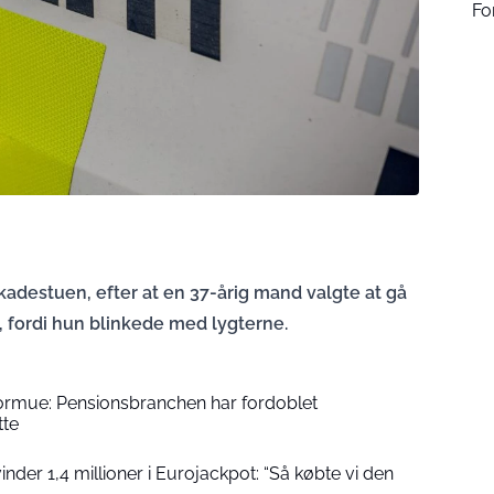
Fo
kadestuen, efter at en 37-årig mand valgte at gå
, fordi hun blinkede med lygterne.
formue: Pensionsbranchen har fordoblet
tte
der 1,4 millioner i Eurojackpot: “Så købte vi den