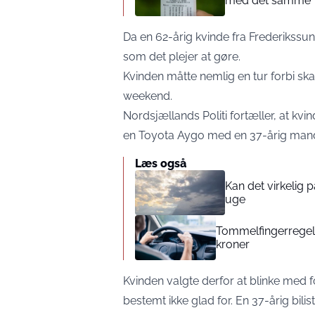
med det samme”
Da en 62-årig kvinde fra Frederikssun
som det plejer at gøre.
Kvinden måtte nemlig en tur forbi sk
weekend.
Nordsjællands Politi fortæller, at 
en Toyota Aygo med en 37-årig mand
Læs også
Kan det virkelig
uge
Tommelfingerregel i
kroner
Kvinden valgte derfor at blinke med f
bestemt ikke glad for. En 37-årig bili