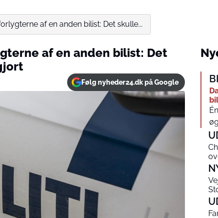
lygterne af en anden bilist: Det skulle...
terne af en anden bilist: Det
Nye
gjort
B
Følg nyheder24.dk på Google
Da
bi
Én
øg
U
Ch
ov
N
Ve
Sto
U
Fa