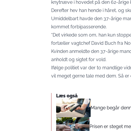
knytnæve i hovedet på den 62-årige 
Derefter hev han hende i håret, og sk
Umiddelbart havde den 37-årige mand 
kommet forbipasserende.
“Det virkede som om, han kun stoppe
fortæller vagtchef David Buch fra Nor
Kvinden anmeldte den 37-årige mand, s
anholdt og sigtet for vold.
Ifølge politiet var der to mandlige vi
vil meget gerne tale med dem. Så er d
Læs også
Mange begår denne 
Prisen er steget med