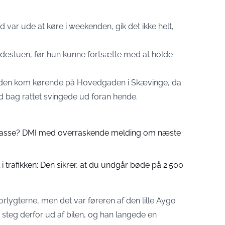
d var ude at køre i weekenden, gik det ikke helt,
adestuen, før hun kunne fortsætte med at holde
kvinden kom kørende på Hovedgaden i Skævinge, da
 bag rattet svingede ud foran hende.
 passe? DMI med overraskende melding om næste
 trafikken: Den sikrer, at du undgår bøde på 2.500
orlygterne, men det var føreren af den lille Aygo
st steg derfor ud af bilen, og han langede en