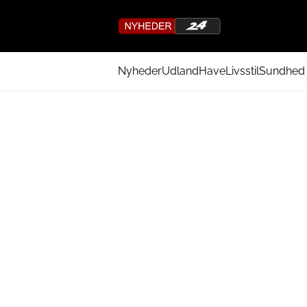
Nyheder
Udland
Have
Livsstil
Sundhed