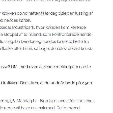
 klokken 00.30 natten til lørdag tildelt en lussing af
ed hendes kørsel.
kkedal Industripark, hvor kvinden kom kørende
de stoppet af to mænd, som konfronterede hende
ussing. Da kvinden og hendes kæreste kørte fra
laske efter bilen, så bagruden blev delvist knust.
 passe? DMI med overraskende melding om næste
 trafikken: Den sikrer, at du undgår bøde på 2.500
n 15.56. Mandag har Nordsjællands Politi udsendt
de gerne vil have en snak med. De to mænd