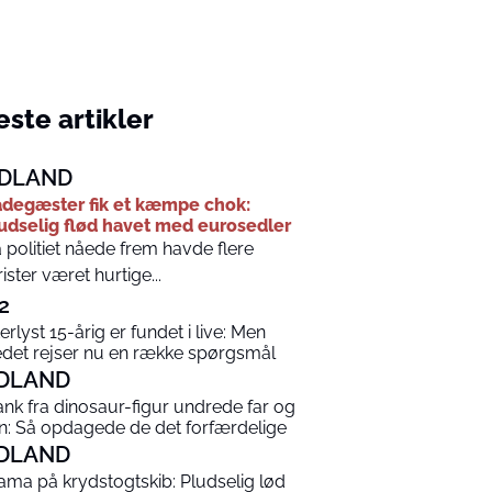
ste artikler
DLAND
degæster fik et kæmpe chok:
udselig flød havet med eurosedler
 politiet nåede frem havde flere
rister været hurtige...
2
terlyst 15-årig er fundet i live: Men
edet rejser nu en række spørgsmål
DLAND
ank fra dinosaur-figur undrede far og
n: Så opdagede de det forfærdelige
DLAND
ama på krydstogtskib: Pludselig lød