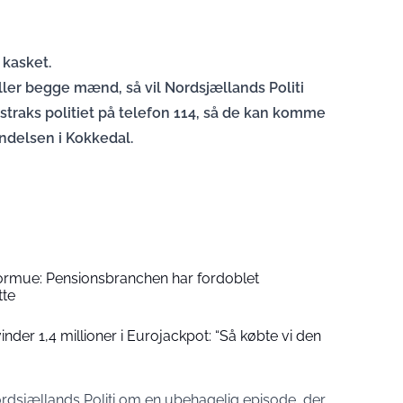
 kasket.
ler begge mænd, så vil Nordsjællands Politi
straks politiet på telefon 114, så de kan komme
ndelsen i Kokkedal.
formue: Pensionsbranchen har fordoblet
tte
der 1,4 millioner i Eurojackpot: “Så købte vi den
dsjællands Politi om en ubehagelig episode, der