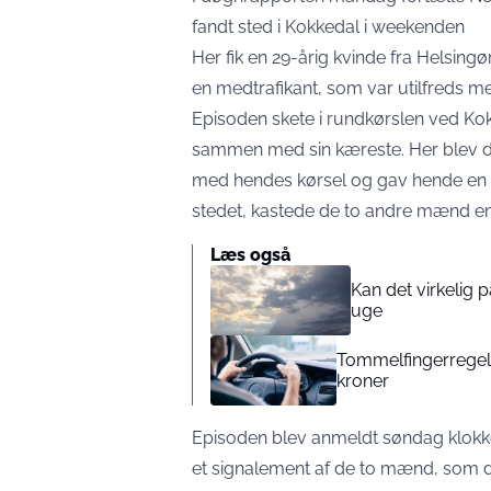
fandt sted i Kokkedal i weekenden
Her fik en 29-årig kvinde fra Helsingør
en medtrafikant, som var utilfreds m
Episoden skete i rundkørslen ved Ko
sammen med sin kæreste. Her blev 
med hendes kørsel og gav hende en l
stedet, kastede de to andre mænd en f
Læs også
Kan det virkelig
uge
Tommelfingerregel i
kroner
Episoden blev anmeldt søndag klokke
et signalement af de to mænd, som 