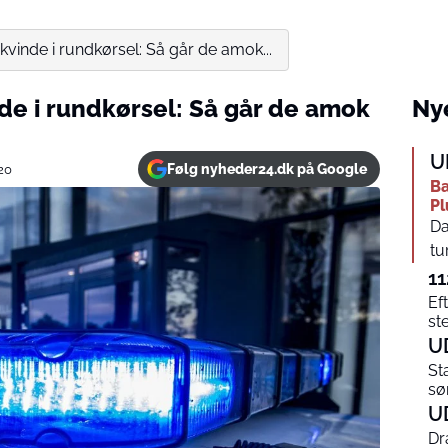
vinde i rundkørsel: Så går de amok...
e i rundkørsel: Så går de amok
Nye
U
Følg nyheder24.dk på Google
20
Ba
Pl
Da
tu
11
Ef
st
U
St
sø
U
Dr