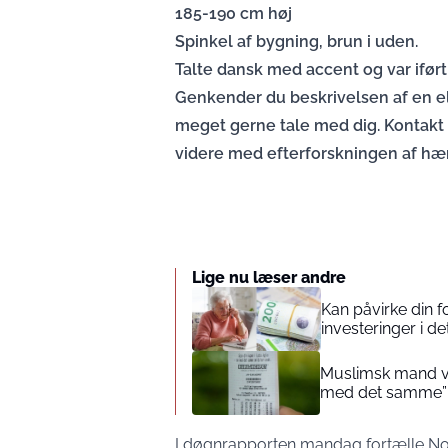
185-190 cm høj
Spinkel af bygning, brun i uden.
Talte dansk med accent og var iført
Genkender du beskrivelsen af en el
meget gerne tale med dig. Kontakt 
videre med efterforskningen af hæ
Lige nu læser andre
Kan påvirke din 
investeringer i de
Muslimsk mand vin
med det samme”
I døgnrapporten mandag fortælle Nor