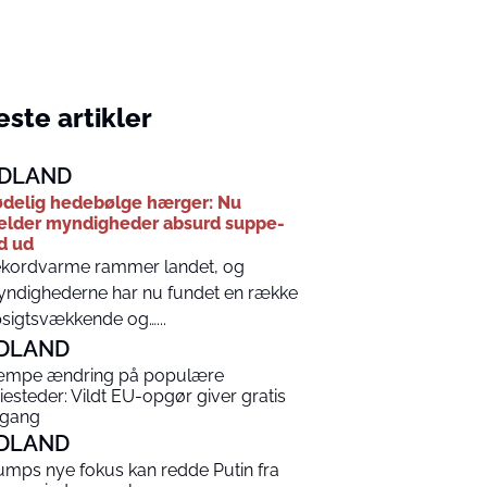
ste artikler
DLAND
delig hedebølge hærger: Nu
lder myndigheder absurd suppe-
d ud
kordvarme rammer landet, og
ndighederne har nu fundet en række
sigtsvækkende og…...
DLAND
mpe ændring på populære
riesteder: Vildt EU-opgør giver gratis
gang
DLAND
umps nye fokus kan redde Putin fra