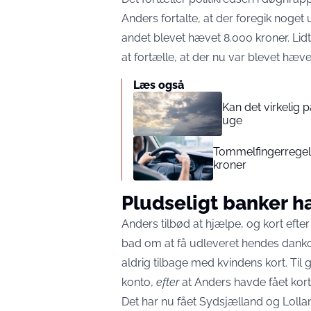
Anders fortalte, at der foregik noget
andet blevet hævet 8.000 kroner. Lid
at fortælle, at der nu var blevet hæve
Læs også
Kan det virkelig
uge
Tommelfingerregel i
kroner
Pludseligt banker h
Anders tilbød at hjælpe, og kort ef
bad om at få udleveret hendes dank
aldrig tilbage med kvindens kort. Ti
konto,
efter
at Anders havde fået kort
Det har nu fået Sydsjælland og Lolland