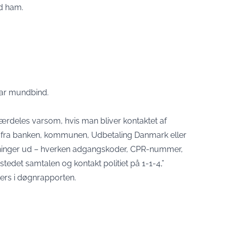
ed ham.
 bar mundbind.
r særdeles varsom, hvis man bliver kontaktet af
re fra banken, kommunen, Udbetaling Danmark eller
ysninger ud – hverken adgangskoder, CPR-nummer,
stedet samtalen og kontakt politiet på 1-1-4,”
ters i døgnrapporten.