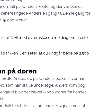
 unormalt på kvindens konto, og der var blandt
t senere ringede Anders en gang til. Denne gang for
t 15.000 kroner.
 passe? DMI med overraskende melding om næste
 trafikken: Den sikrer, at du undgår bøde på 2.500
an på døren
ter mødte Anders op på kvindens bopæl, hvor han
ort, som han skulle undersøge. Anders kom dog
l gengæld blev der hævet 6.000 kroner fra hendes
et.
-Falsters Politi til at udsende et signalement af