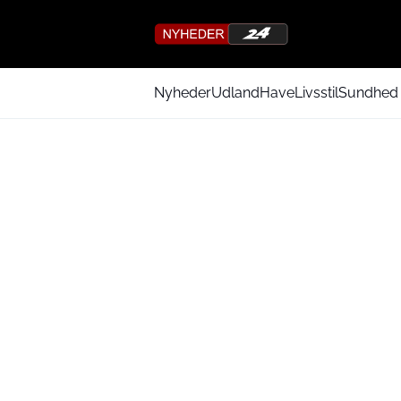
Nyheder
Udland
Have
Livsstil
Sundhed