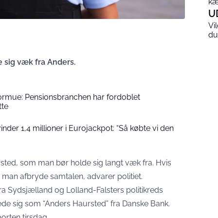
kæ
U
Vi
du
 sig væk fra Anders.
formue: Pensionsbranchen har fordoblet
tte
der 1,4 millioner i Eurojackpot: “Så købte vi den
sted, som man bør holde sig langt væk fra. Hvis
r man afbryde samtalen, advarer politiet.
ra Sydsjælland og Lolland-Falsters politikreds
ede sig som “Anders Haursted” fra Danske Bank.
orten tirsdag.