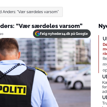
od Anders: “Vær særdeles varsom”
nders: “Vær særdeles varsom”
Nye
Følg nyheder24.dk på Google
020
U
Dø
me
rå
Re
my
op
U
Kæ
fe
ad
U
Tr