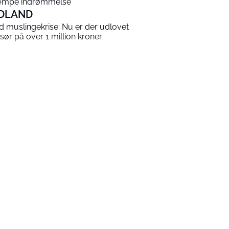
mpe indrømmelse
DLAND
ld muslingekrise: Nu er der udlovet
sør på over 1 million kroner