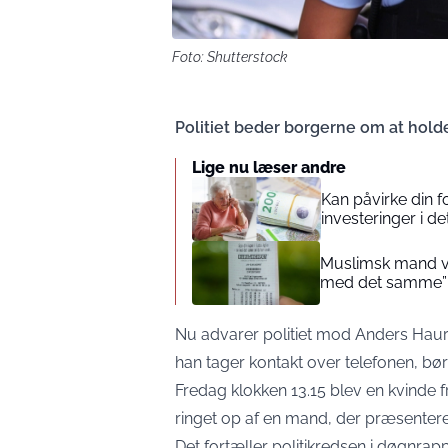
Foto: Shutterstock
Politiet beder borgerne om at holde
Lige nu læser andre
Kan påvirke din 
investeringer i de
Muslimsk mand vin
med det samme”
Nu advarer politiet mod Anders Haur
han tager kontakt over telefonen, bø
Fredag klokken 13.15 blev en kvinde f
ringet op af en mand, der præsenter
Det fortæller politikredsen i døgnrapp