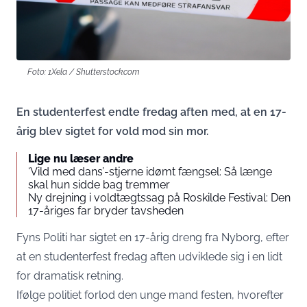
Foto: 1Xela / Shutterstock.com
En studenterfest endte fredag aften med, at en 17-
årig blev sigtet for vold mod sin mor.
Lige nu læser andre
‘Vild med dans’-stjerne idømt fængsel: Så længe
skal hun sidde bag tremmer
Ny drejning i voldtægtssag på Roskilde Festival: Den
17-åriges far bryder tavsheden
Fyns Politi har sigtet en 17-årig dreng fra Nyborg, efter
at en studenterfest fredag aften udviklede sig i en lidt
for dramatisk retning.
Ifølge politiet forlod den unge mand festen, hvorefter