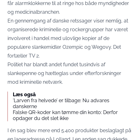
får alarmklokkerne til at ringe hos både myndigheder
og medicinalbranchen.
En gennemgang af danske retssager viser nemlig, at
organiserede kriminelle og rockergrupper har været
involveret i handel med ulovlige kopier af de
populære slankemidler Ozempic og Wegovy. Det
fortæller
TV 2
.
Politiet har blandt andet fundet tusindvis af
slankepenne og hætteglas under efterforskninger
mod kriminelle netværk.
Læs også
‘Larven fra helvede’ er tilbage: Nu advares
danskerne
Falske QR-koder kan tømme din konto: Derfor
opdager du det slet ikke
I én sag blev mere end 5.400 produkter beslaglagt på
en lageradresse på Lolland. I en anden sag dukkede