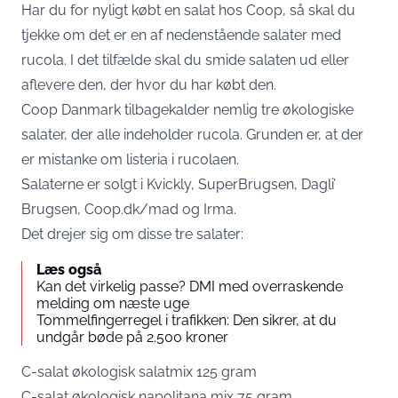
Har du for nyligt købt en salat hos Coop, så skal du
tjekke om det er en af nedenstående salater med
rucola. I det tilfælde skal du smide salaten ud eller
aflevere den, der hvor du har købt den.
Coop Danmark tilbagekalder nemlig tre økologiske
salater, der alle indeholder rucola. Grunden er, at der
er mistanke om listeria i rucolaen.
Salaterne er solgt i Kvickly, SuperBrugsen, Dagli’
Brugsen, Coop.dk/mad og Irma.
Det drejer sig om disse tre salater:
Læs også
Kan det virkelig passe? DMI med overraskende
melding om næste uge
Tommelfingerregel i trafikken: Den sikrer, at du
undgår bøde på 2.500 kroner
C-salat økologisk salatmix 125 gram
C-salat økologisk napolitana mix 75 gram