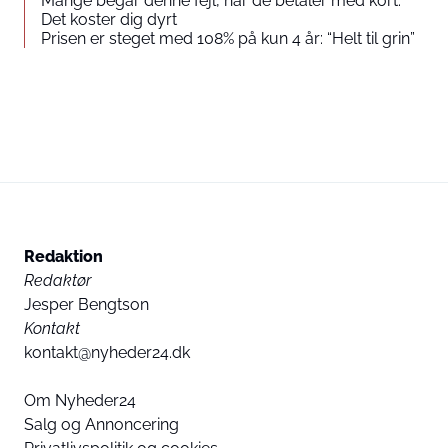
Mange begår denne fejl, når de betaler med kort:
Det koster dig dyrt
Prisen er steget med 108% på kun 4 år: “Helt til grin”
Redaktion
Redaktør
Jesper Bengtson
Kontakt
kontakt@nyheder24.dk
Om Nyheder24
Salg og Annoncering