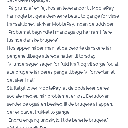
det videre i opslaget.
“På grund af en fejl hos en leverandør til MobilePay
har nogle brugere desværre betalt to gange for visse
transaktioner,” skriver MobilePay, inden de uddyber:
“Problemet begyndte i mandags og har ramt flere
tusinde danske brugere.”
Hos app’en håber man, at de berørte danskere får
pengene tilbage allerede natten til torsdag.
“Vi undersøger sagen for fuld kraft og vil sørge for, at
alle brugere får deres penge tilbage. Vi forventer, at
det sker i nat.”
Slutteligt lover MobilePay, at de opdaterer deres
sociale medier, når problemet er løst. Derudover
sender de også en besked til de brugere af app’en,
der er blevet trukket to gange.
“Endnu engang undskyld til de berørte brugere,”