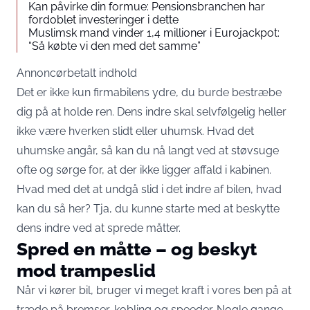
Kan påvirke din formue: Pensionsbranchen har
fordoblet investeringer i dette
Muslimsk mand vinder 1,4 millioner i Eurojackpot:
“Så købte vi den med det samme”
Annoncørbetalt indhold
Det er ikke kun firmabilens ydre, du burde bestræbe
dig på at holde ren. Dens indre skal selvfølgelig heller
ikke være hverken slidt eller uhumsk. Hvad det
uhumske angår, så kan du nå langt ved at støvsuge
ofte og sørge for, at der ikke ligger affald i kabinen.
Hvad med det at undgå slid i det indre af bilen, hvad
kan du så her? Tja, du kunne starte med at beskytte
dens indre ved at sprede måtter.
Spred en måtte – og beskyt
mod trampeslid
Når vi kører bil, bruger vi meget kraft i vores ben på at
træde på bremser, kobling og speeder. Nogle gange