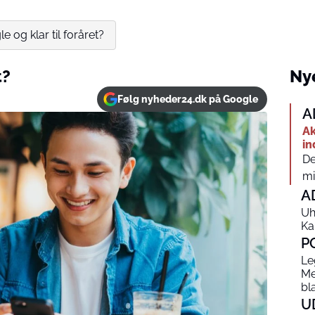
le og klar til foråret?
t?
Nye
Følg nyheder24.dk på Google
A
Ak
in
De
mi
A
Uh
Ka
P
Le
Me
bl
U