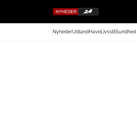
Nyheder
Udland
Have
Livsstil
Sundhed