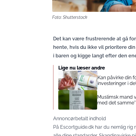
Foto: Shutterstock
Det kan være frustrerende at gå for
hente, hvis du ikke vil prioritere d
i baren og kigge langt efter den e
Lige nu læser andre
Kan påvirke din 
investeringer i de
Muslimsk mand vin
med det samme”
Annoncørbetalt indhold
På
Escortguide.dk
har du nemlig rig m
alle dine standarder. Skandinaviske pig