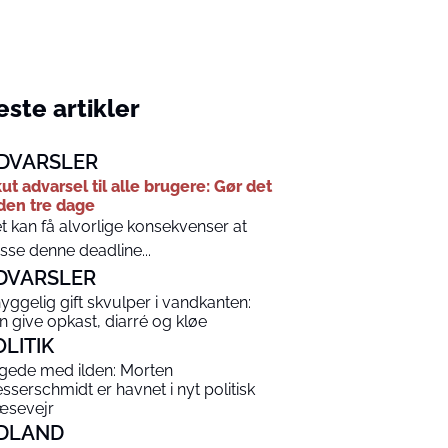
ste artikler
DVARSLER
ut advarsel til alle brugere: Gør det
den tre dage
t kan få alvorlige konsekvenser at
sse denne deadline...
DVARSLER
yggelig gift skvulper i vandkanten:
n give opkast, diarré og kløe
OLITIK
gede med ilden: Morten
sserschmidt er havnet i nyt politisk
æsevejr
DLAND