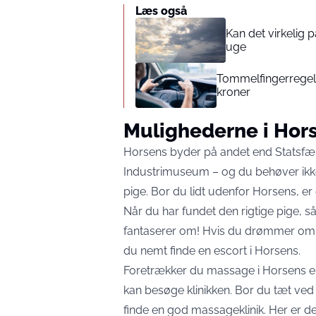
Læs også
Kan det virkelig
uge
Tommelfingerregel i
kroner
Mulighederne i Hor
Horsens byder på andet end Statsfæ
Industrimuseum – og du behøver ikk
pige. Bor du lidt udenfor Horsens, e
Når du har fundet den rigtige pige, så 
fantaserer om! Hvis du drømmer om s
du nemt finde en
escort i Horsens
.
Foretrækker du
massage i Horsens
e
kan besøge klinikken. Bor du tæt ved
finde en god massageklinik. Her er det