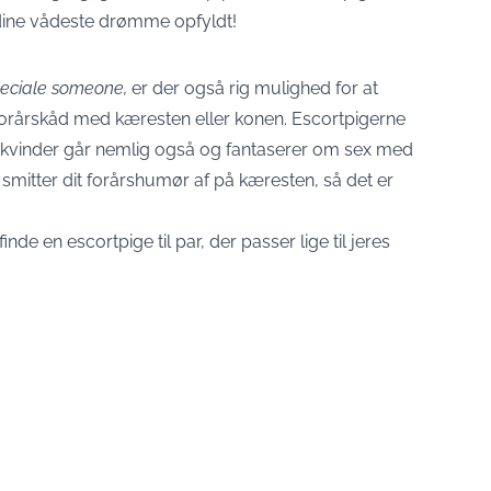
le dine vådeste drømme opfyldt!
peciale someone,
er der også rig mulighed for at
t forårskåd med kæresten eller konen. Escortpigerne
e kvinder går nemlig også og fantaserer om sex med
smitter dit forårshumør af på kæresten, så det er
 finde en
escortpige til par
, der passer lige til jeres