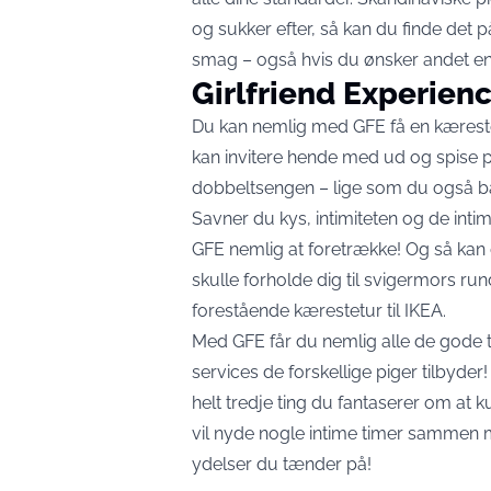
og sukker efter, så kan du finde det 
smag – også hvis du ønsker andet end 
Girlfriend Experien
Du kan nemlig med GFE få en kæreste
kan invitere hende med ud og spise 
dobbeltsengen – lige som du også bar
Savner du kys, intimiteten og de inti
GFE nemlig at foretrække! Og så kan
skulle forholde dig til svigermors r
forestående kærestetur til IKEA.
Med GFE får du nemlig alle de gode ti
services de forskellige piger tilbyder
helt tredje ting du fantaserer om at
vil nyde nogle intime timer sammen m
ydelser du tænder på!