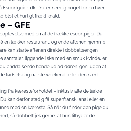
på Escortguide.dk. Der er nemlig noget for en hver
blot et hurtigt frækt knald.
ce – GFE
oplevelse med en af de frække escortpiger. Du
på en lækker restaurant, og ende aftenen hjemme i
e kan starte aftenen direkte i dobbeltsengen.
me samtaler, liggende i ske med en smuk kvinde, er
 du endda sende hende ud ad døren igen, uden at
unde fødselsdag næste weekend, eller den nært
ng fra kæresteforholdet – inklusiv alle de lækre
! Du kan derfor stadig få superfransk, anal eller en
 kunne med en kæreste. Så når du finder den pige du
ed, så dobbelttjek gerne, at hun tilbyder de