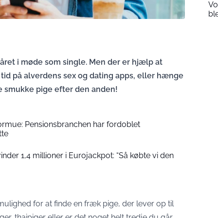
Vo
bl
året i møde som single. Men der er hjælp at
in tid på alverdens sex og dating apps, eller hænge
ne smukke pige efter den anden!
formue: Pensionsbranchen har fordoblet
tte
der 1,4 millioner i Eurojackpot: “Så købte vi den
ulighed for at finde en fræk pige, der lever op til
er, thaipiger eller er det noget helt tredje du går