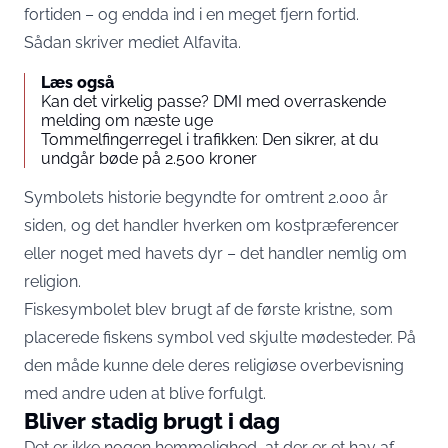
fortiden – og endda ind i en meget fjern fortid.
Sådan skriver mediet
Alfavita
.
Læs også
Kan det virkelig passe? DMI med overraskende
melding om næste uge
Tommelfingerregel i trafikken: Den sikrer, at du
undgår bøde på 2.500 kroner
Symbolets historie begyndte for omtrent 2.000 år
siden, og det handler hverken om kostpræferencer
eller noget med havets dyr – det handler nemlig om
religion.
Fiskesymbolet blev brugt af de første kristne, som
placerede fiskens symbol ved skjulte mødesteder. På
den måde kunne dele deres religiøse overbevisning
med andre uden at blive forfulgt.
Bliver stadig brugt i dag
Det er ikke nogen hemmelighed, at der er et hav af