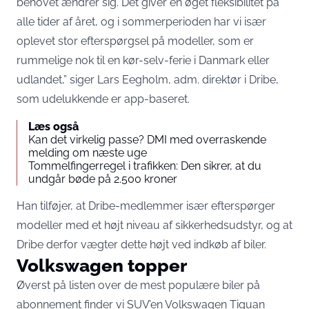
behovet ændrer sig. Det giver en øget fleksibilitet på
alle tider af året, og i sommerperioden har vi især
oplevet stor efterspørgsel på modeller, som er
rummelige nok til en kør-selv-ferie i Danmark eller
udlandet,” siger Lars Eegholm, adm. direktør i Dribe,
som udelukkende er app-baseret.
Læs også
Kan det virkelig passe? DMI med overraskende
melding om næste uge
Tommelfingerregel i trafikken: Den sikrer, at du
undgår bøde på 2.500 kroner
Han tilføjer, at Dribe-medlemmer især efterspørger
modeller med et højt niveau af sikkerhedsudstyr, og at
Dribe derfor vægter dette højt ved indkøb af biler.
Volkswagen topper
Øverst på listen over de mest populære biler på
abonnement finder vi SUV’en Volkswagen Tiguan