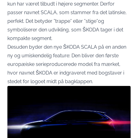
kun har været tilbudt i højere segmenter. Derfor
passer navnet SCALA, som stammer fra det latinske,
perfekt. Det betyder ”trappe” eller ”stige”og
symboliserer den udvikling, som ŠKODA tager i det
kompakte segment.
Desuden byder den nye ŠKODA SCALA på en anden
ny og umiskendelig feature: Den bliver den første
europæiske serieproducerede model fra mærket,
hvor navnet ŠKODA er indgraveret med bogstaver i
stedet for logoet midt på bagklappen.