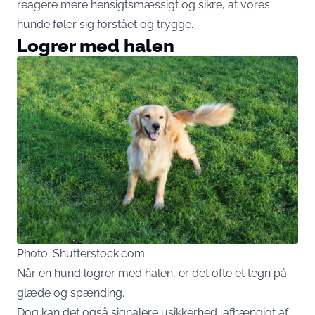
reagere mere hensigtsmæssigt og sikre, at vores
hunde føler sig forstået og trygge.
Logrer med halen
Photo: Shutterstock.com
Når en hund logrer med halen, er det ofte et tegn på
glæde og spænding.
Dog kan det også signalere usikkerhed, afhængigt af