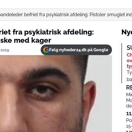
andeleder befriet fra psykiatrisk afdeling: Pistoler smuglet ind i
et fra psykiatrisk afdeling:
Nye
 æske med kager
S
Følg nyheder24.dk på Google
 2019
Ch
ov
t
Ty
ba
R
Mi
Ma
de
11
Po
15