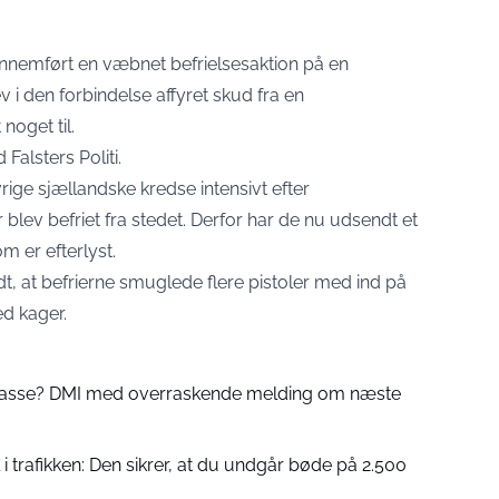
ennemført en væbnet befrielsesaktion på en
ev i den forbindelse affyret skud fra en
oget til.
Falsters Politi.
rige sjællandske kredse intensivt efter
ev befriet fra stedet. Derfor har de nu udsendt et
m er efterlyst.
dt, at befrierne smuglede flere pistoler med ind på
d kager.
 passe? DMI med overraskende melding om næste
 trafikken: Den sikrer, at du undgår bøde på 2.500