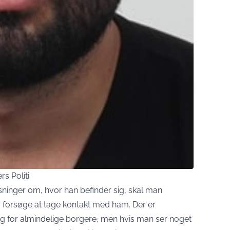
s Politi
ninger om, hvor han befinder sig, skal man
elv forsøge at tage kontakt med ham. Der er
ng for almindelige borgere, men hvis man ser noget