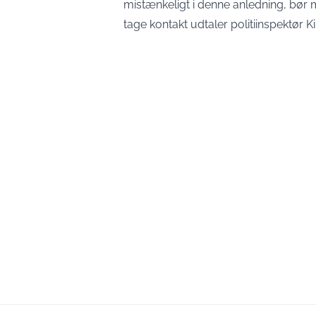
mistænkeligt i denne anledning, bør ma
tage kontakt udtaler politiinspektør K