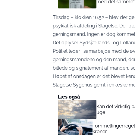
med det samme”
Tirsdag – klokken 16.52 – blev der g
psykiatrisk afdeling i Slagelse. Der bl
gerningsmand. Ingen er dog kommet n
Det oplyser Sydsjællands- og Lolland 
Politiet leder i samarbejde med de øv
gerningsmændene og den mand, der bl
billede og signalement af manden, so
I løbet af onsdagen er det blevet ken
Slagelse Sygehus gemt i en æske me
Læs også
Kan det virkelig
uge
Tommelfingerregel i
kroner