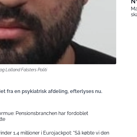
N
Ma
sk
og Lolland Falsters Politi
et fra en psykiatrisk afdeling, efterlyses nu.
formue: Pensionsbranchen har fordoblet
tte
der 1,4 millioner i Eurojackpot: “Så købte vi den