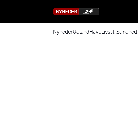
Nyheder
Udland
Have
Livsstil
Sundhed