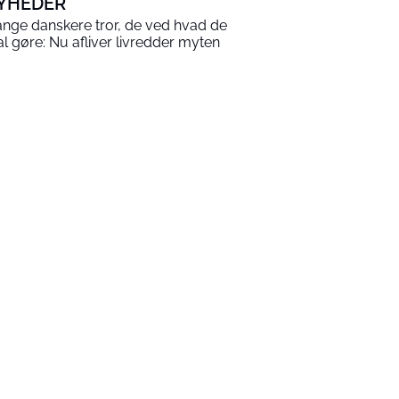
YHEDER
nge danskere tror, de ved hvad de
al gøre: Nu afliver livredder myten