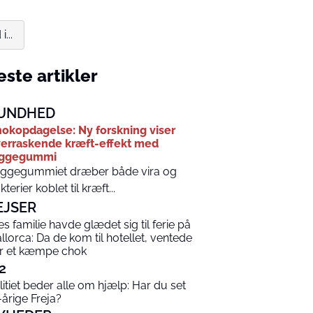
...
ste artikler
UNDHED
okopdagelse: Ny forskning viser
erraskende kræft-effekt med
yggegummi
ggegummiet dræber både vira og
kterier koblet til kræft...
EJSER
es familie havde glædet sig til ferie på
llorca: Da de kom til hotellet, ventede
r et kæmpe chok
2
litiet beder alle om hjælp: Har du set
-årige Freja?