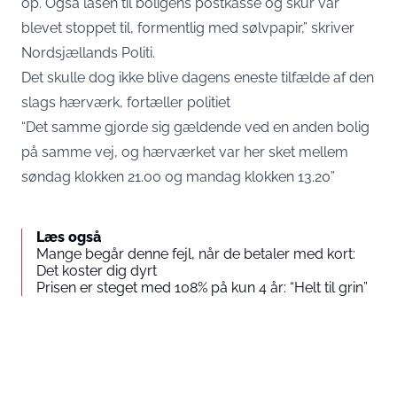
op. Også låsen til boligens postkasse og skur var
blevet stoppet til, formentlig med sølvpapir,” skriver
Nordsjællands Politi.
Det skulle dog ikke blive dagens eneste tilfælde af den
slags hærværk, fortæller politiet
“Det samme gjorde sig gældende ved en anden bolig
på samme vej, og hærværket var her sket mellem
søndag klokken 21.00 og mandag klokken 13.20”
Læs også
Mange begår denne fejl, når de betaler med kort:
Det koster dig dyrt
Prisen er steget med 108% på kun 4 år: “Helt til grin”