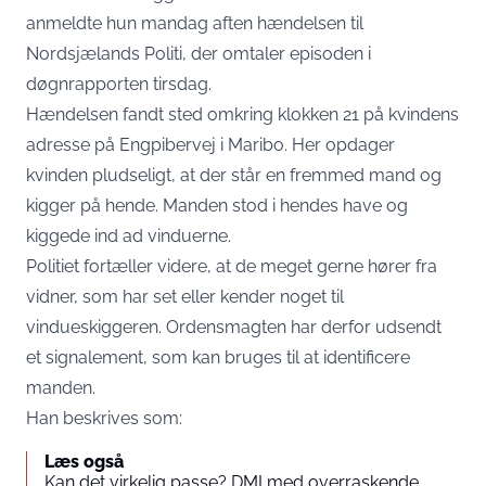
anmeldte hun mandag aften hændelsen til
Nordsjælands Politi, der omtaler episoden i
døgnrapporten tirsdag.
Hændelsen fandt sted omkring klokken 21 på kvindens
adresse på Engpibervej i Maribo. Her opdager
kvinden pludseligt, at der står en fremmed mand og
kigger på hende. Manden stod i hendes have og
kiggede ind ad vinduerne.
Politiet fortæller videre, at de meget gerne hører fra
vidner, som har set eller kender noget til
vindueskiggeren. Ordensmagten har derfor udsendt
et signalement, som kan bruges til at identificere
manden.
Han beskrives som:
Læs også
Kan det virkelig passe? DMI med overraskende