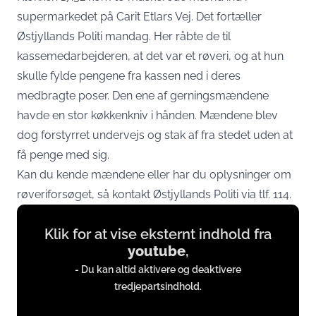
supermarkedet på Carit Etlars Vej. Det fortæller
Østjyllands Politi mandag. Her råbte de til
kassemedarbejderen, at det var et røveri, og at hun
skulle fylde pengene fra kassen ned i deres
medbragte poser. Den ene af gerningsmændene
havde en stor køkkenkniv i hånden. Mændene blev
dog forstyrret undervejs og stak af fra stedet uden at
få penge med sig.
Kan du kende mændene eller har du oplysninger om
røveriforsøget, så kontakt Østjyllands Politi via tlf. 114.
Display
Klik for at vise eksternt indhold fra
content
youtube
,
from
- Du kan altid aktivere og deaktivere
www.youtube.com
tredjepartsindhold.