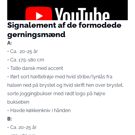
Signalement af de formodede
gerningsmænd
A:
Du accepterer hermed at vise eksternt tredjepartsindhold.
Persondata kan blive sendt til udbyderen af indholdet og andre
• Ca. 20-25 år
tredjepartstjenester.
• Ca. 175-180 cm
• Talte dansk med accent
External content
Read more about in our
• Iført sort hættetrøje med hvid stribe/lynlås fra
Privacy statement
halsen ned på brystet og hvid skrift hen over brystet,
sorte joggingbukser med rødt logo på højre
Kender du mænd bag røveriforsøg?
bukseben
• Havde køkkenkniv i hånden
B:
• Ca. 20-25 år