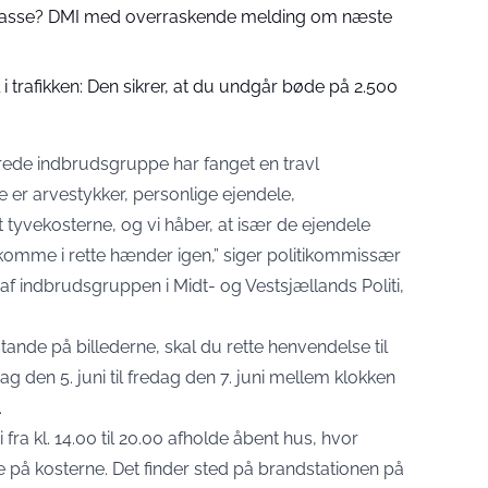
 passe? DMI med overraskende melding om næste
 trafikken: Den sikrer, at du undgår bøde på 2.500
kerede indbrudsgruppe har fanget en travl
de er arvestykker, personlige ejendele,
tyvekosterne, og vi håber, at især de ejendele
komme i rette hænder igen,” siger politikommissær
af indbrudsgruppen i Midt- og Vestsjællands Politi,
tande på billederne, skal du rette henvendelse til
ag den 5. juni til fredag den 7. juni mellem klokken
.
i fra kl. 14.00 til 20.00 afholde åbent hus, hvor
å kosterne. Det finder sted på brandstationen på