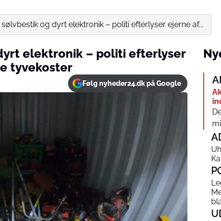
sølvbestik og dyrt elektronik – politi efterlyser ejerne af...
yrt elektronik – politi efterlyser
Nye
de tyvekoster
A
Følg nyheder24.dk på Google
Ak
in
De
mi
A
Uh
Ka
P
Le
Me
bl
U