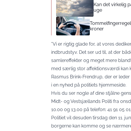
Kan det virkelig
uge
Tommelfingerregel i
kroner
”Vi er rigtig glade for, at vores dedi
indbrudstyv. Det ser ud til, at der bå
samlereffekter og meget mere blandt 
med særlig stor affektionsværdi kan 
Rasmus Brink-Frendrup, der er leder 
i en nyhed på politiets hjemmeside.
Hvis du ser nogle af dine stjålne gens
Midt- og Vestsjællands Politi fra onsd
10.00 og 13.00 på telefon: 41 91 05 01
Politiet vil desuden tirsdag den 11. jun
borgerne kan komme og se nærmere p