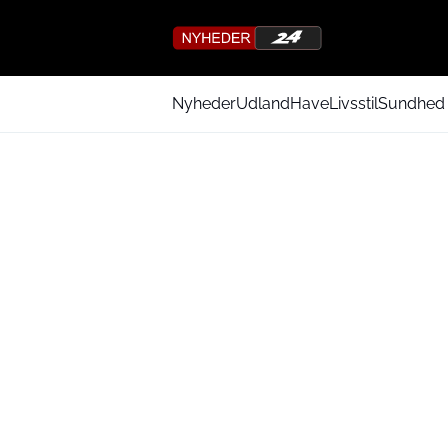
Nyheder
Udland
Have
Livsstil
Sundhed