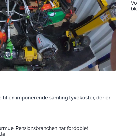
Vo
bl
e til en imponerende samling tyvekoster, der er
formue: Pensionsbranchen har fordoblet
tte