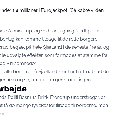
der 1,4 millioner i Eurojackpot: “Så købte vi den
Nørre Asmindrup, og ved ransagning fandt politiet
bentlig kan komme tilbage til de rette borgere.
rud begået på hele Sjælland i de seneste fire år, og
 nogle udvalgte effekter, som formodes at stamme fra
 og virksomheder.
er alle borgere på Sjælland, der har haft indbrud de
rne igennem og se, om de kan genkende tingene.
arbejde
ds Politi Rasmus Brink-Frendrup understreger, at
et at få de mange tyvekoster tilbage til borgerne, men
er.