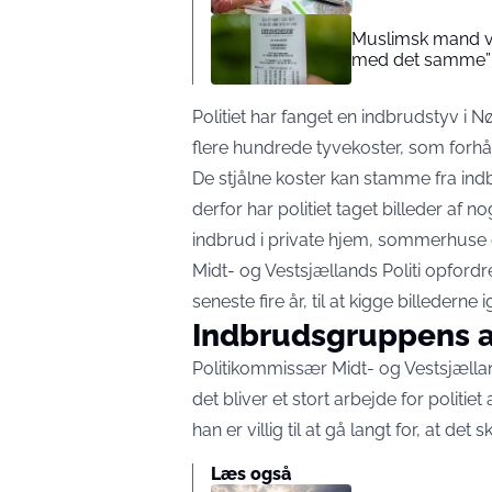
Muslimsk mand vin
med det samme”
Politiet har fanget en indbrudstyv i 
flere hundrede tyvekoster, som forhå
De stjålne koster kan stamme fra indb
derfor har politiet taget billeder af
indbrud i private hjem, sommerhuse
Midt- og Vestsjællands Politi opfordr
seneste fire år, til at kigge billede
Indbrudsgruppens 
Politikommissær Midt- og Vestsjællan
det bliver et stort arbejde for politi
han er villig til at gå langt for, at det sk
Læs også