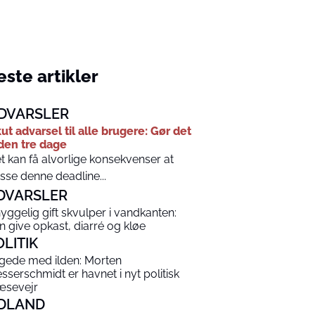
ste artikler
DVARSLER
ut advarsel til alle brugere: Gør det
den tre dage
t kan få alvorlige konsekvenser at
sse denne deadline...
DVARSLER
yggelig gift skvulper i vandkanten:
n give opkast, diarré og kløe
OLITIK
gede med ilden: Morten
sserschmidt er havnet i nyt politisk
æsevejr
DLAND