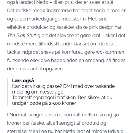
også landet i
Netto
– til en pris, der er svær at slå.
Det britiske rengøringsmærke har taget sociale medier
og supermarkedsgange med storm. Med sine
effektive produkter og karakteristiske pink design har
The Pink Stuff
gjort det sjovere at gøre rent – eller i det
mindste mere tilfredsstillende. Uanset om du skal
tackle indgroet snavs på komfuret, gøre wc-kummen
funklende eller give bagepladen en omgang, så findes
der en variant til opgaven.
Læs også
Kan det virkelig passe? DMI med overraskende
melding om næste uge
Tommelfingerregel i trafikken: Den sikrer, at du
undgår bøde på 2.500 kroner
I Normal svinger priserne normalt mellem 20 og 30
kroner per flaske, alt afhængigt af produkt og
størrelse. Men lige nu har Netto lagt et mindre udvalg