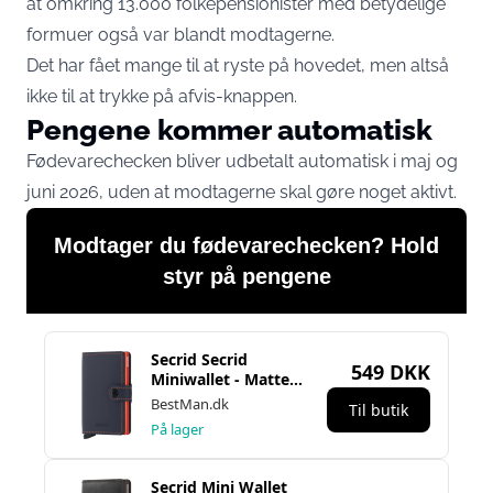
at omkring 13.000 folkepensionister med betydelige
formuer også var blandt modtagerne.
Det har fået mange til at ryste på hovedet, men altså
ikke til at trykke på afvis-knappen.
Pengene kommer automatisk
Fødevarechecken bliver udbetalt automatisk i maj og
juni 2026, uden at modtagerne skal gøre noget aktivt.