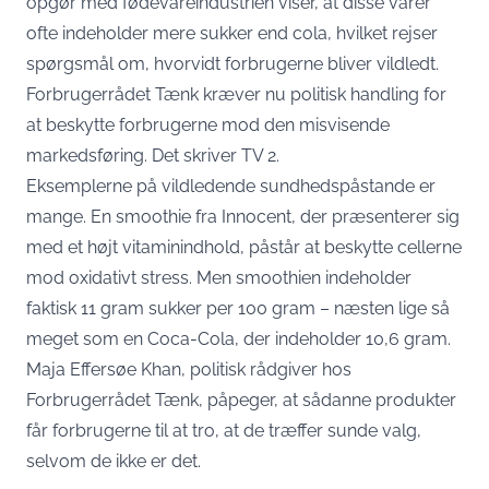
opgør med fødevareindustrien viser, at disse varer
ofte indeholder mere sukker end cola, hvilket rejser
spørgsmål om, hvorvidt forbrugerne bliver vildledt.
Forbrugerrådet Tænk kræver nu politisk handling for
at beskytte forbrugerne mod den misvisende
markedsføring. Det skriver
TV 2
.
Eksemplerne på vildledende sundhedspåstande er
mange. En smoothie fra Innocent, der præsenterer sig
med et højt vitaminindhold, påstår at beskytte cellerne
mod oxidativt stress. Men smoothien indeholder
faktisk 11 gram sukker per 100 gram – næsten lige så
meget som en Coca-Cola, der indeholder 10,6 gram.
Maja Effersøe Khan, politisk rådgiver hos
Forbrugerrådet Tænk, påpeger, at sådanne produkter
får forbrugerne til at tro, at de træffer sunde valg,
selvom de ikke er det.