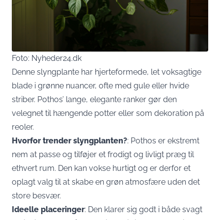
Foto: Nyheder24.dk
Denne slyngplante har hjerteformede, let voksagtige
blade i grønne nuancer, ofte med gule eller hvide
striber. Pothos’ lange, elegante ranker gør den
velegnet til hængende potter eller som dekoration på
reoler.
Hvorfor trender slyngplanten?
: Pothos er ekstremt
nem at passe og tilføjer et frodigt og livligt præg til
ethvert rum. Den kan vokse hurtigt og er derfor et
oplagt valg til at skabe en grøn atmosfære uden det
store besvær.
Ideelle placeringer
: Den klarer sig godt i både svagt