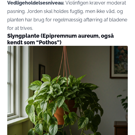
Vedligeholdelsesniveau
: Violinfigen kræver moderat
pasning. Jorden skal holdes fugtig, men ikke våd, og
planten har brug for regelmæssig aftørring af bladene
for at trives.
Slyngplante (Epipremnum aureum, også
kendt som “Pothos”)