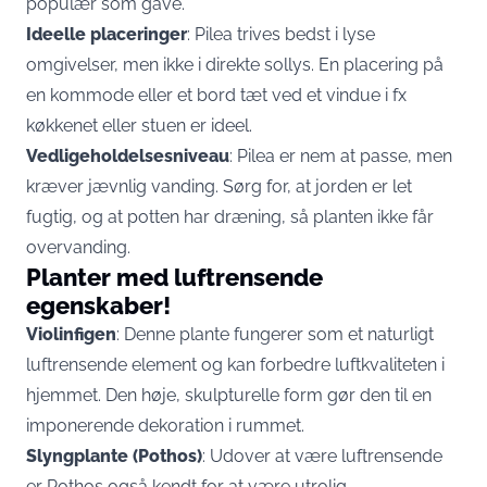
populær som gave.
Ideelle placeringer
: Pilea trives bedst i lyse
omgivelser, men ikke i direkte sollys. En placering på
en kommode eller et bord tæt ved et vindue i fx
køkkenet eller stuen er ideel.
Vedligeholdelsesniveau
: Pilea er nem at passe, men
kræver jævnlig vanding. Sørg for, at jorden er let
fugtig, og at potten har dræning, så planten ikke får
overvanding.
Planter med luftrensende
egenskaber!
Violinfigen
: Denne plante fungerer som et naturligt
luftrensende element og kan forbedre luftkvaliteten i
hjemmet. Den høje, skulpturelle form gør den til en
imponerende dekoration i rummet.
Slyngplante (Pothos)
: Udover at være luftrensende
er Pothos også kendt for at være utrolig