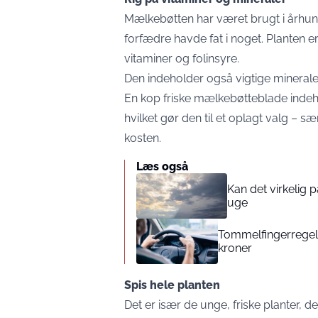
Mælkebøtten har været brugt i århund
forfædre havde fat i noget. Planten e
vitaminer og folinsyre.
Den indeholder også vigtige mineral
En kop friske mælkebøtteblade indeh
hvilket gør den til et oplagt valg – sæ
kosten.
Læs også
Kan det virkelig
uge
Tommelfingerregel i
kroner
Spis hele planten
Det er især de unge, friske planter, d