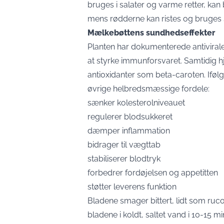
bruges i salater og varme retter, kan
mens rødderne kan ristes og bruges so
Mælkebøttens sundhedseffekter
Planten har dokumenterede antivirale
at styrke immunforsvaret. Samtidig hj
antioxidanter som beta-caroten. Ifø
øvrige helbredsmæssige fordele:
sænker kolesterolniveauet
regulerer blodsukkeret
dæmper inflammation
bidrager til vægttab
stabiliserer blodtryk
forbedrer fordøjelsen og appetitten
støtter leverens funktion
Bladene smager bittert, lidt som ru
bladene i koldt, saltet vand i 10-15 m