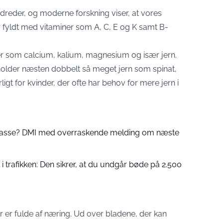
reder, og moderne forskning viser, at vores
r fyldt med vitaminer som A, C, E og K samt B-
er som calcium, kalium, magnesium og især jern.
older næsten dobbelt så meget jern som spinat,
rligt for kvinder, der ofte har behov for mere jern i
 passe? DMI med overraskende melding om næste
 trafikken: Den sikrer, at du undgår bøde på 2.500
er er fulde af næring. Ud over bladene, der kan