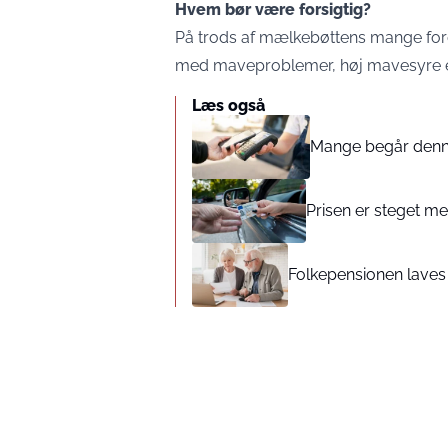
Hvem bør være forsigtig?
På trods af mælkebøttens mange forde
med maveproblemer, høj mavesyre el
Læs også
Mange begår denne 
Prisen er steget med
Folkepensionen laves o