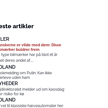
ste artikler
ILER
nskerne er vilde med dem: Disse
lmærker buldrer frem
 type bilmærker har på blot ét år
et deres andel af…...
DLAND
okmelding om Putin: Kan ikke
erleve uden ham
YHEDER
jdirektoratet melder ud om kaosdag:
r risiko for kø
DLAND
rvel til klassiske hæveautomater her: