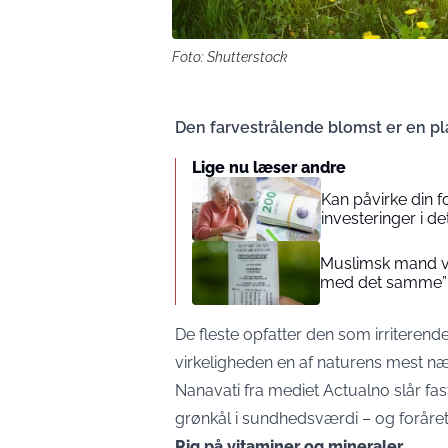
Foto: Shutterstock
Den farvestrålende blomst er en p
Lige nu læser andre
Kan påvirke din 
investeringer i de
Muslimsk mand vin
med det samme”
De fleste opfatter den som irriteren
virkeligheden en af naturens mest nær
Nanavati fra mediet
Actualno
slår fa
grønkål i sundhedsværdi – og foråret 
Rig på vitaminer og mineraler