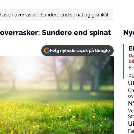
 haven overrasker: Sundere end spinat og grønkål
 overrasker: Sundere end spinat
Nye
B
Følg nyheder24.dk på Google
Da
bi
Én
øg
U
Ch
ov
N
Ve
Sto
U
Fa