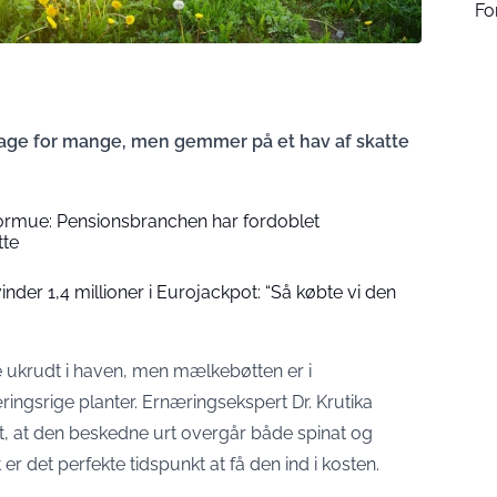
Fo
lage for mange, men gemmer på et hav af skatte
formue: Pensionsbranchen har fordoblet
tte
der 1,4 millioner i Eurojackpot: “Så købte vi den
de ukrudt i haven, men mælkebøtten er i
ingsrige planter. Ernæringsekspert Dr. Krutika
st, at den beskedne urt overgår både spinat og
er det perfekte tidspunkt at få den ind i kosten.