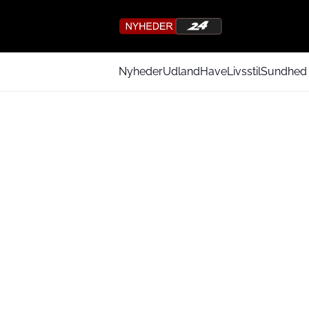
Nyheder
Udland
Have
Livsstil
Sundhed