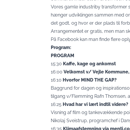
Vores gamle industriby transformer s
hænger udviklingen sammen med org
det godt, og hvor er der plads til for
Arrangementet er gratis, men man ska
På Facebook kan man finde flere opl
Program:
PROGRAM
15:30
Kaffe, kage og ankomst
16:00
Velkomst v/ Vejle Kommune, M
16:10
Hvorfor MIND THE GAP?
Baggrund for dagen og inspiratio
tilgang v/Flemming Rafn Thomsen, a
16:25
Hvad har vi lært indtil videre?
Visning af film og tankevækkende po
Nikolaj Sveistrup, programchef i Dans
16:35
Klimaafstemning via menti.c