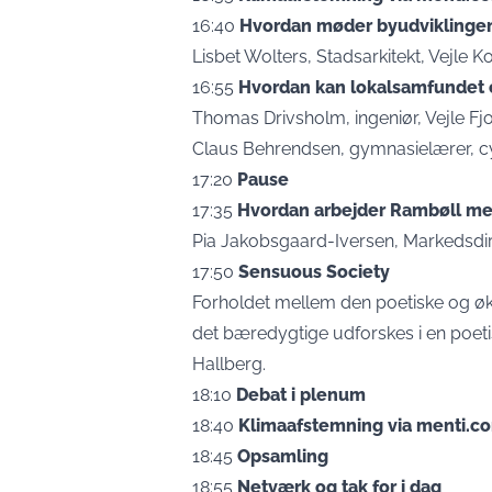
16:40
Hvordan møder byudviklingen 
Lisbet Wolters, Stadsarkitekt, Vejle
16:55
Hvordan kan lokalsamfundet e
Thomas Drivsholm, ingeniør, Vejle Fj
Claus Behrendsen, gymnasielærer, c
17:20
Pause
17:35
Hvordan arbejder Rambøll med
Pia Jakobsgaard-Iversen, Markedsdi
17:50
Sensuous Society
Forholdet mellem den poetiske og ø
det bæredygtige udforskes i en poet
Hallberg.
18:10
Debat i plenum
18:40
Klimaafstemning via menti.c
18:45
Opsamling
18:55
Netværk og tak for i dag