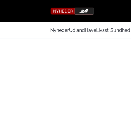
Nyheder
Udland
Have
Livsstil
Sundhed