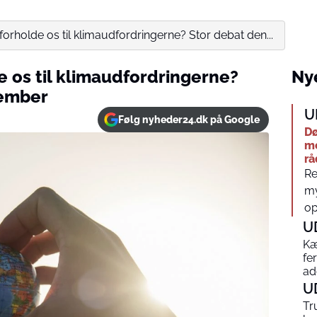
forholde os til klimaudfordringerne? Stor debat den...
e os til klimaudfordringerne?
Nye
cember
U
Følg nyheder24.dk på Google
Dø
me
rå
Re
my
op
U
Kæ
fe
ad
U
Tr