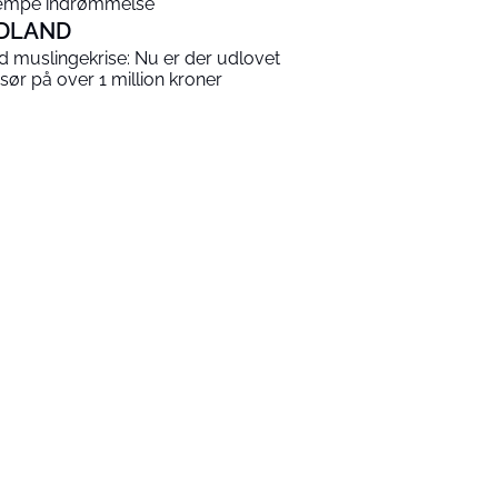
mpe indrømmelse
DLAND
ld muslingekrise: Nu er der udlovet
sør på over 1 million kroner