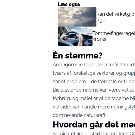
Læs også
Kan det virkelig
uge
Tommelfingerregel i
kroner
Én stemme?
Arrangørerne fortæller at målet med
tværs af forskellige sektorer og grup
har et problem – de færreste er til 
Diskussionsemnerne kan være velfærd
forbrug, og målet er at deltagerne 
individer kan handle mere meningsfy
dominerende naturkraft.
Hvordan går det me
Seminaret finder sted i Green Tech C