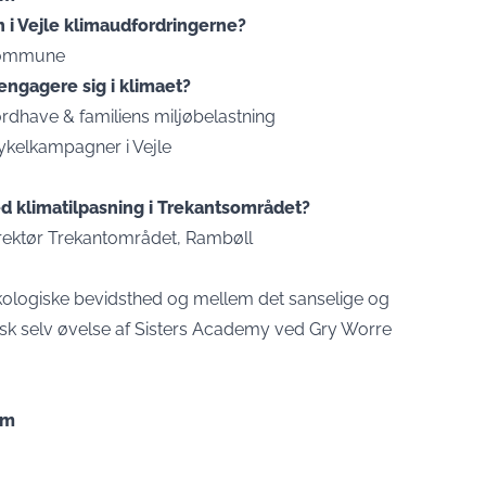
i Vejle klimaudfordringerne?
 Kommune
ngagere sig i klimaet?
ordhave & familiens miljøbelastning
ykelkampagner i Vejle
 klimatilpasning i Trekantsområdet?
rektør Trekantområdet, Rambøll
kologiske bevidsthed og mellem det sanselige og
isk selv øvelse af Sisters Academy ved Gry Worre
om