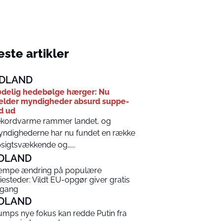
ste artikler
DLAND
delig hedebølge hærger: Nu
lder myndigheder absurd suppe-
d ud
kordvarme rammer landet, og
ndighederne har nu fundet en række
sigtsvækkende og…...
DLAND
mpe ændring på populære
riesteder: Vildt EU-opgør giver gratis
gang
DLAND
umps nye fokus kan redde Putin fra