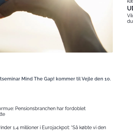
kæ
U
Vi
du
ebatseminar Mind The Gap! kommer til Vejle den 10.
formue: Pensionsbranchen har fordoblet
tte
der 1,4 millioner i Eurojackpot: “Så købte vi den