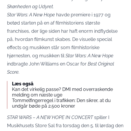
Skønheden og Udyret.
Star Wars: A New Hope
havde premiere i 1977 og
betød starten på en af filmhistoriens største
franchises, der lige siden har haft enorm indflydelse
på, hvordan filmkunst skabes. De visuelle special
effects og musikken står som filmhistoriske
hjørnesten, og musikken til
Star Wars: A New Hope
indbragte John Williams en Oscar for
Best Original
Score.
Læs også
Kan det virkelig passe? DMI med overraskende
melding om næste uge
Tommelfingerregel i trafikken: Den sikrer, at du
undgår bøde på 2.500 kroner
STAR WARS – A NEW HOPE IN CONCERT
spiller I
Musikhusets Store Sal fra torsdag den 5. til lørdag den