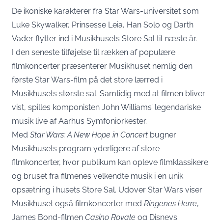
De ikoniske karakterer fra Star Wars-universitet som
Luke Skywalker, Prinsesse Leia, Han Solo og Darth
Vader flytter ind i Musikhusets Store Sal til næste år.
I den seneste tilføjelse til rækken af populære
filmkoncerter præsenterer Musikhuset nemlig den
første Star Wars-film på det store lærred i
Musikhusets største sal. Samtidig med at filmen bliver
vist, spilles komponisten John Williams’ legendariske
musik live af Aarhus Symfoniorkester.
Med
Star Wars: A New Hope in Concert
bugner
Musikhusets program yderligere af store
filmkoncerter, hvor publikum kan opleve filmklassikere
og bruset fra filmenes velkendte musik i en unik
opsætning i husets Store Sal. Udover Star Wars viser
Musikhuset også filmkoncerter med
Ringenes Herre
,
James Bond-filmen
Casino Royale
og Disneys