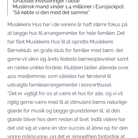
fordoblet investeringer i dette
Muslimsk mand vinder 1,4 millioner i Eurojackpot:
“Så købte vi den med det samme”
Musikkens Hus har i de senere år haft større fokus på
at lægge hus til arrangementer for hele familien. Det
har fået Musikkens Hus til at oprette Musikkens
Børneklub, en gratis klub for familier med børn, der
gerne vil sikre sig årets fedeste børneoplevelser samt
en række unikke fordele. Klubben tæller allerede over
400 medlemmer, som således har førsteret til
udvalgte familiearrangementer i koncerthuset.
“Det er vigtigt for os at være et hus for alle, og vi vil
rigtig gerne være med til at stimulere børns naturlige
glæde for musik og lægge grundstenen til, at dén
glæde bliver hos dem resten af livet. Indtil videre har
det vist sig at være en stor succes at åbne op for den
yngre målgruppe, og det er simpelthen fantastisk at