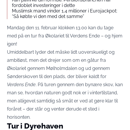
fordoblet investeringer i dette
Muslimsk mand vinder 1,4 millioner i Eurojackpot:
“Så købte vi den med det samme”
Mandag den 11. februar klokken 13.00 kan du tage
med på en tur fra Økolariet til Verdens Ende – og hjem
igen!
Umiddelbart lyder det måske lidt uoverskueligt og
ambitiøst, men det drejer som om en gåtur fra
Økolariet gennem Mølholmdalen og ud gennem
Sønderskoven til den plads, der bliver kaldt for
Verdens Ende
. På turen gennem den bynære skov, kan
man se, hvordan naturen godt nok er i vintertilstand,
men alligevel samtidig så småt er ved at gøre klar til
foråret – der står og venter derude et sted i
horisonten.
Tur i Dyrehaven