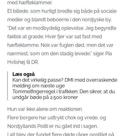
med hæfteklammer.
Et billede, som hurtigt bredte sig både på sociale
medier og blandt beboerne i den nordjyske by.
“Det var en modbydelig oplevelse. Jeg begyndte
faktisk at græde. Hver fjer var sat fast med
hæfteklamme. Nok var fuglen død, men det var
nærmest, som om den stadig levede,” siger Pia
Hvilshøj til
DR.
Læs også
Kan det virkelig passe? DMI med overraskende
melding om næste uge
Tommelfingerregel i trafikken: Den sikrer, at du
undgår bøde på 2.500 kroner
Hun var ikke alene om reaktionen.
Flere borgere har udtrykt chok og vrede, og
Nordjyllands Politi er nu gået ind i sagen.
I alt blev der fundet flere døde råger opstillet på