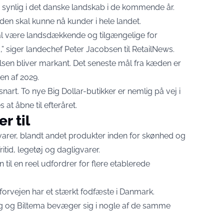
e synlig i det danske landskab i de kommende år.
æden skal kunne nå kunder i hele landet.
kal være landsdækkende og tilgængelige for
 siger landechef Peter Jacobsen til
RetailNews
.
elsen bliver markant. Det seneste mål fra kæden er
en af 2029.
 snart. To nye Big Dollar-butikker er nemlig på vej i
at åbne til efteråret.
r til
 varer, blandt andet produkter inden for skønhed og
ritid, legetøj og dagligvarer.
il en reel udfordrer for flere etablerede
orvejen har et stærkt fodfæste i Danmark.
g og Biltema bevæger sig i nogle af de samme