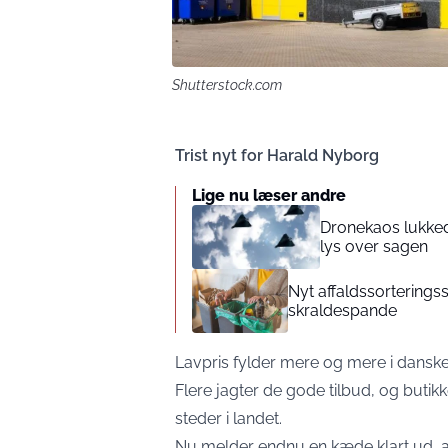
Shutterstock.com
Trist nyt for Harald Nyborg
Lige nu læser andre
Dronekaos lukked
lys over sagen
Nyt affaldssortering
skraldespande
Lavpris fylder mere og mere i dansk
Flere jagter de gode tilbud, og buti
steder i landet.
Nu melder endnu en kæde klart ud, a