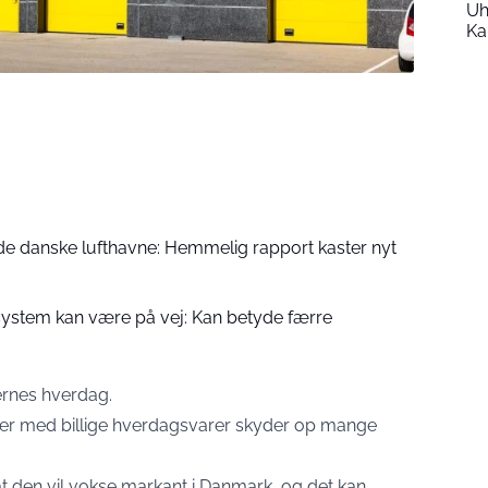
Uh
Ka
e danske lufthavne: Hemmelig rapport kaster nyt
ssystem kan være på vej: Kan betyde færre
ernes hverdag.
kker med billige hverdagsvarer skyder op mange
t den vil vokse markant i Danmark, og det kan