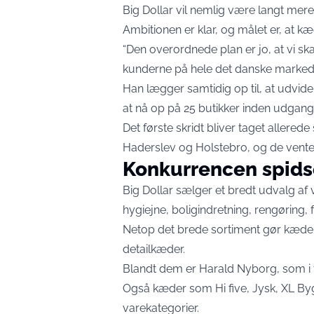
Big Dollar vil nemlig være langt mer
Ambitionen er klar, og målet er, at k
“Den overordnede plan er jo, at vi s
kunderne på hele det danske marked,”
Han lægger samtidig op til, at udvid
at nå op på 25 butikker inden udgang
Det første skridt bliver taget allerede
Haderslev og Holstebro, og de ventes 
Konkurrencen spidse
Big Dollar sælger et bredt udvalg af
hygiejne, boligindretning, rengøring, f
Netop det brede sortiment gør kæden t
detailkæder.
Blandt dem er Harald Nyborg, som i f
Også kæder som Hi five, Jysk, XL By
varekategorier.