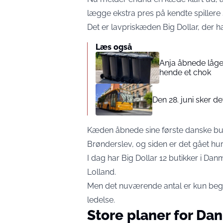
lægge ekstra pres på kendte spiller
Det er lavpriskæden Big Dollar, der ha
Læs også
Anja åbnede låge
hende et chok
Den 28. juni sker d
Kæden åbnede sine første danske but
Brønderslev, og siden er det gået hurt
I dag har Big Dollar 12 butikker i Dan
Lolland.
Men det nuværende antal er kun be
ledelse.
Store planer for Da