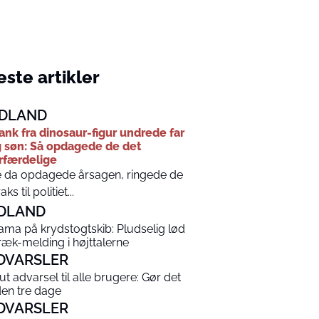
ste artikler
DLAND
ank fra dinosaur-figur undrede far
 søn: Så opdagede de det
rfærdelige
 da opdagede årsagen, ringede de
aks til politiet...
DLAND
ama på krydstogtskib: Pludselig lød
ræk-melding i højttalerne
DVARSLER
ut advarsel til alle brugere: Gør det
den tre dage
DVARSLER