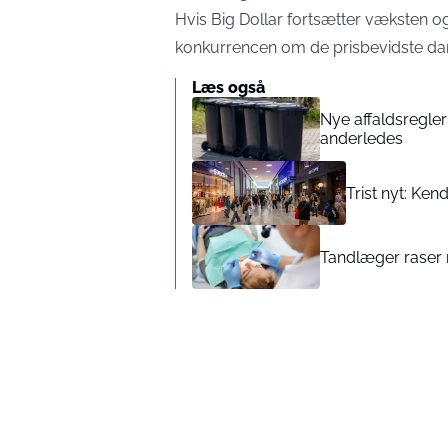
Hvis Big Dollar fortsætter væksten og 
konkurrencen om de prisbevidste da
Læs også
Nye affaldsregler 
anderledes
Trist nyt: Ke
Tandlæger raser 