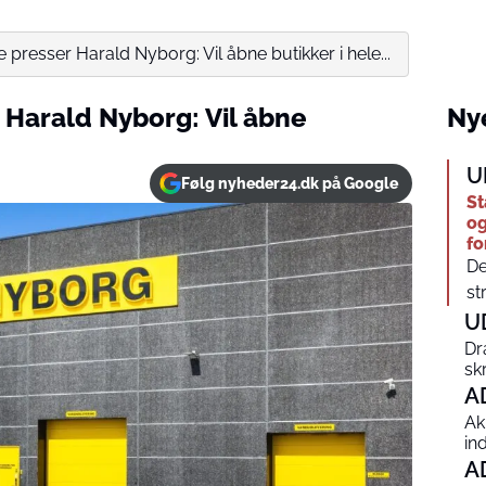
presser Harald Nyborg: Vil åbne butikker i hele...
 Harald Nyborg: Vil åbne
Nye
U
Følg nyheder24.dk på Google
St
og
fo
De
str
U
Dr
sk
A
Ak
in
A