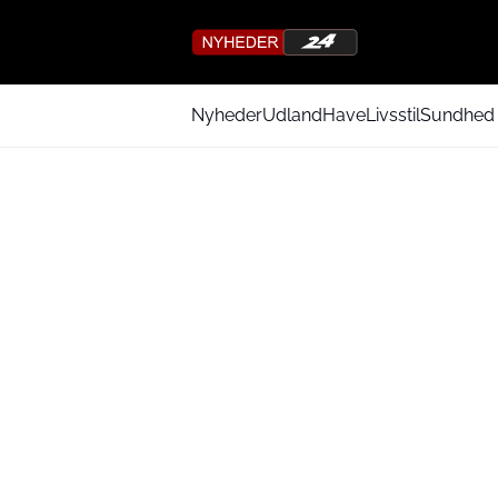
Nyheder
Udland
Have
Livsstil
Sundhed