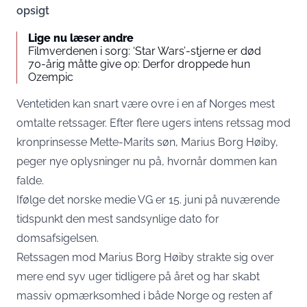
opsigt
Lige nu læser andre
Filmverdenen i sorg: ‘Star Wars’-stjerne er død
70-årig måtte give op: Derfor droppede hun
Ozempic
Ventetiden kan snart være ovre i en af Norges mest
omtalte retssager. Efter flere ugers intens retssag mod
kronprinsesse Mette-Marits søn, Marius Borg Høiby,
peger nye oplysninger nu på, hvornår dommen kan
falde.
Ifølge det norske medie
VG
er 15. juni på nuværende
tidspunkt den mest sandsynlige dato for
domsafsigelsen.
Retssagen mod Marius Borg Høiby strakte sig over
mere end syv uger tidligere på året og har skabt
massiv opmærksomhed i både Norge og resten af