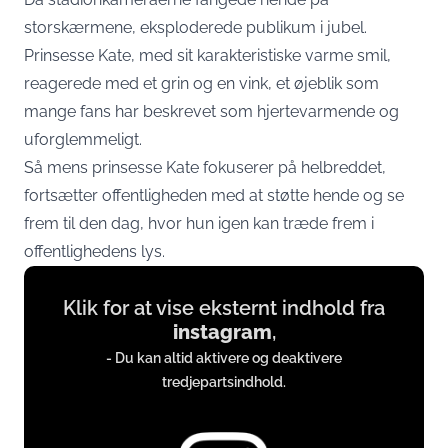
storskærmene, eksploderede publikum i jubel.
Prinsesse Kate, med sit karakteristiske varme smil,
reagerede med et grin og en vink, et øjeblik som
mange fans har beskrevet som hjertevarmende og
uforglemmeligt.
Så mens prinsesse Kate fokuserer på helbreddet,
fortsætter offentligheden med at støtte hende og se
frem til den dag, hvor hun igen kan træde frem i
offentlighedens lys.
Display
Klik for at vise eksternt indhold fra
content
instagram
,
from
- Du kan altid aktivere og deaktivere
instagram.com
tredjepartsindhold.