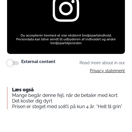
Du accepterer hermed at vise eksternt tredjepartsindhold.
Persondata kan blive sendt til udbyderen af indholdet og andre
tredjepartstjenester.
External content
Read more about in our
Privacy statement
Læs også
Mange begår denne fejl, når de betaler med kort:
Det koster dig dyrt
Prisen er steget med 108% på kun 4 år: “Helt til grin”