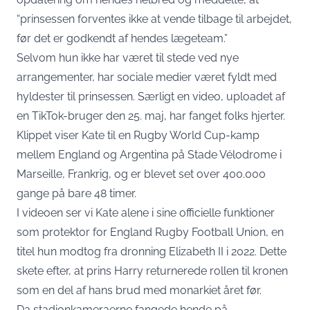
“prinsessen forventes ikke at vende tilbage til arbejdet,
før det er godkendt af hendes lægeteam.”
Selvom hun ikke har været til stede ved nye
arrangementer, har sociale medier været fyldt med
hyldester til prinsessen. Særligt en video, uploadet af
en TikTok-bruger den 25. maj, har fanget folks hjerter.
Klippet viser Kate til en Rugby World Cup-kamp
mellem England og Argentina på Stade Vélodrome i
Marseille, Frankrig, og er blevet set over 400.000
gange på bare 48 timer.
I videoen ser vi Kate alene i sine officielle funktioner
som protektor for England Rugby Football Union, en
titel hun modtog fra dronning Elizabeth II i 2022. Dette
skete efter, at prins Harry returnerede rollen til kronen
som en del af hans brud med monarkiet året før.
Da stadionkameraerne fangede hende på