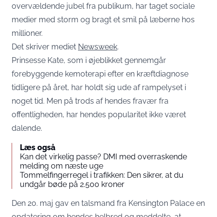
overvældende jubel fra publikum, har taget sociale
medier med storm og bragt et smil på læberne hos
millioner.
Det skriver mediet
Newsweek
.
Prinsesse Kate, som i øjeblikket gennemgår
forebyggende kemoterapi efter en kræftdiagnose
tidligere på året, har holdt sig ude af rampelyset i
noget tid. Men på trods af hendes fravær fra
offentligheden, har hendes popularitet ikke været
dalende.
Læs også
Kan det virkelig passe? DMI med overraskende
melding om næste uge
Tommelfingerregel i trafikken: Den sikrer, at du
undgår bøde på 2.500 kroner
Den 20. maj gav en talsmand fra Kensington Palace en
opdatering om hendes helbred og meddelte, at