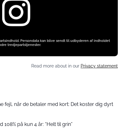
artsindhold. Persondata kan blive sendt til udbyderen af indholdet
dre tredjepartstjenester.
Read more about in our
Privacy statement
fejl, når de betaler med kort: Det koster dig dyrt
 108% på kun 4 år: “Helt til grin”