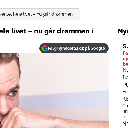
 ventet hele livet – nu går drømmen...
hele livet – nu går drømmen i
Nye
S
Følg nyheder24.dk på Google
F
op
be
Ny
fl
P
Eft
K
Ch
un
fo
N