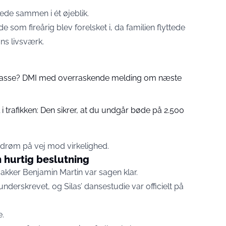
ede sammen i ét øjeblik.
om fireårig blev forelsket i, da familien flyttede
ans livsværk.
 passe? DMI med overraskende melding om næste
 trafikken: Den sikrer, at du undgår bøde på 2.500
drøm på vej mod virkelighed.
n hurtig beslutning
akker Benjamin Martin var sagen klar.
derskrevet, og Silas’ dansestudie var officielt på
e.