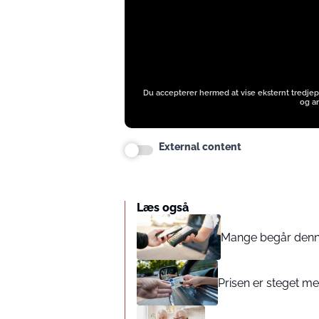
Du accepterer hermed at vise eksternt tredjep
og an
External content
Læs også
Mange begår denne 
Prisen er steget med