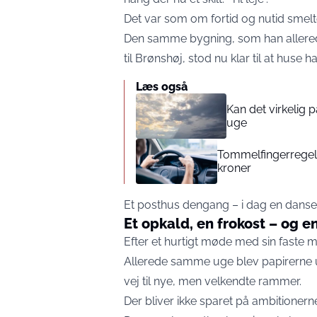
Det var som om fortid og nutid smelt
Den samme bygning, som han allerede s
til Brønshøj, stod nu klar til at huse h
Læs også
Kan det virkelig
uge
Tommelfingerregel i
kroner
Et posthus dengang – i dag en danse
Et opkald, en frokost – og e
Efter et hurtigt møde med sin faste m
Allerede samme uge blev papirerne un
vej til nye, men velkendte rammer.
Der bliver ikke sparet på ambitionern