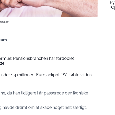
Ry
“O
canpix
drøm.
formue: Pensionsbranchen har fordoblet
tte
der 1,4 millioner i Eurojackpot: “Så købte vi den
ne, da han tidligere i år passerede den ikoniske
g havde drømt om at skabe noget helt særligt,