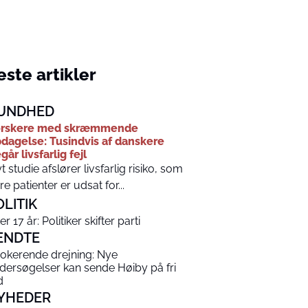
ste artikler
UNDHED
orskere med skræmmende
dagelse: Tusindvis af danskere
går livsfarlig fejl
t studie afslører livsfarlig risiko, som
ere patienter er udsat for...
OLITIK
er 17 år: Politiker skifter parti
ENDTE
okerende drejning: Nye
dersøgelser kan sende Høiby på fri
d
YHEDER