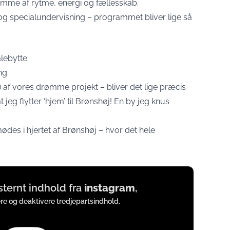
mme af rytme, energi og fællesskab.
og specialundervisning – programmet bliver lige så
lebytte.
ng.
!) af vores drømme projekt – bliver det lige præcis
 jeg flytter ‘hjem’ til Brønshøj! En by jeg knus
 i hjertet af Brønshøj – hvor det hele
ksternt indhold fra
instagram
,
ere og deaktivere tredjepartsindhold.