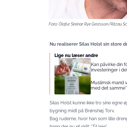
Foto: Ólafur Steinar Rye Gestsson/Ritzau S
Nu realiserer Silas Holst sin store 
Lige nu læser andre
Kan påvirke din 
investeringer i de
Muslimsk mand vin
med det samme”
Silas Holst
kunne ikke tro sine egne øj
bygning midt på Brønshøj Torv.
Bag ruderne, hvor han som lille dren
hang der nu et skilt: “Til leje”.