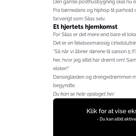
Den gamle posthusbygning skal nu e
Fra børnedans og hiphop til parhold 
farverigt som Silas selv.
Et hjertets hjemkomst
For Silas er det mere end bare et loka
Det er en følelsesmæssig cirkelslutni
“Så når vi åbner dørene til sæson 5 (!
her, hvor jeg altid har drømt om! Samt
elsker!”
Danseglæden og drengedrømmen mødes
begyndte.
Du kan se hele opslaget her:
Display
Klik for at vise e
content
from
- Du kan altid aktiv
instagram.com