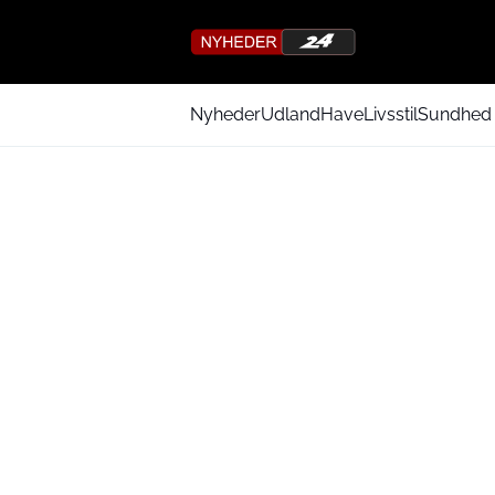
Nyheder
Udland
Have
Livsstil
Sundhed