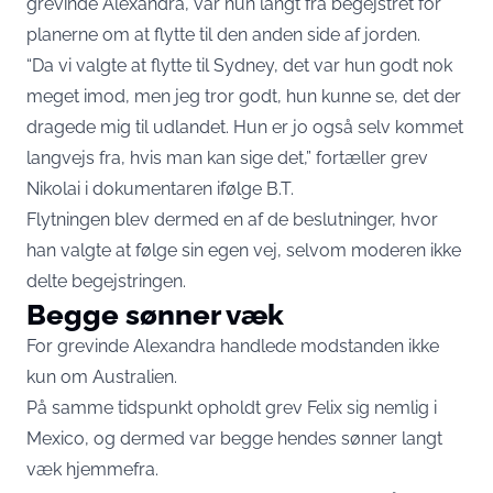
grevinde Alexandra, var hun langt fra begejstret for
planerne om at flytte til den anden side af jorden.
“Da vi valgte at flytte til Sydney, det var hun godt nok
meget imod, men jeg tror godt, hun kunne se, det der
dragede mig til udlandet. Hun er jo også selv kommet
langvejs fra, hvis man kan sige det,” fortæller grev
Nikolai i dokumentaren ifølge
B.T.
Flytningen blev dermed en af de beslutninger, hvor
han valgte at følge sin egen vej, selvom moderen ikke
delte begejstringen.
Begge sønner væk
For grevinde Alexandra handlede modstanden ikke
kun om Australien.
På samme tidspunkt opholdt grev Felix sig nemlig i
Mexico, og dermed var begge hendes sønner langt
væk hjemmefra.