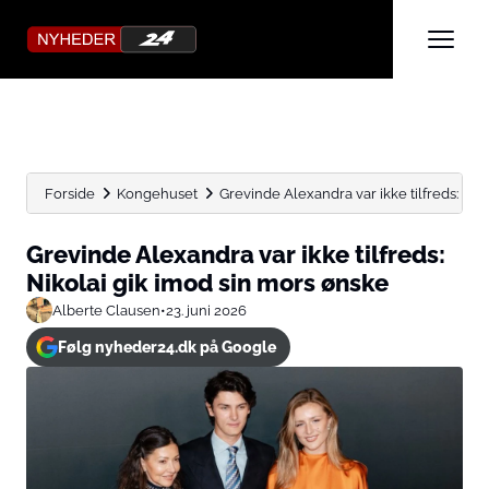
Forside
Kongehuset
Grevinde Alexandra var ikke tilfreds: Nikol
Grevinde Alexandra var ikke tilfreds:
Nikolai gik imod sin mors ønske
Alberte Clausen
•
23. juni 2026
Følg nyheder24.dk på Google