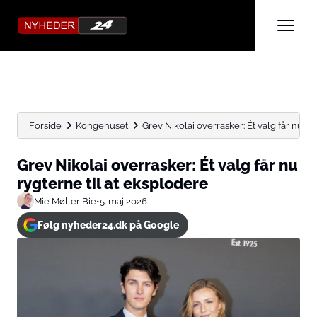
Forside
Kongehuset
Grev Nikolai overrasker: Ét valg får nu rygte
Grev Nikolai overrasker: Ét valg får nu
rygterne til at eksplodere
Mie Møller Bie
•
5. maj 2026
Følg nyheder24.dk på Google