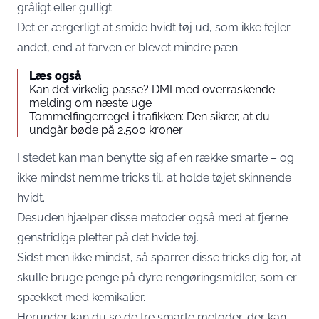
gråligt eller gulligt.
Det er ærgerligt at smide hvidt tøj ud, som ikke fejler
andet, end at farven er blevet mindre pæn.
Læs også
Kan det virkelig passe? DMI med overraskende
melding om næste uge
Tommelfingerregel i trafikken: Den sikrer, at du
undgår bøde på 2.500 kroner
I stedet kan man benytte sig af en række smarte – og
ikke mindst nemme tricks til, at holde tøjet skinnende
hvidt.
Desuden hjælper disse metoder også med at fjerne
genstridige pletter på det hvide tøj.
Sidst men ikke mindst, så sparrer disse tricks dig for, at
skulle bruge penge på dyre rengøringsmidler, som er
spækket med kemikalier.
Herunder kan du se de tre smarte metoder, der kan