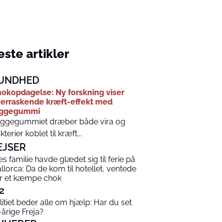
ste artikler
UNDHED
okopdagelse: Ny forskning viser
erraskende kræft-effekt med
yggegummi
ggegummiet dræber både vira og
kterier koblet til kræft...
EJSER
es familie havde glædet sig til ferie på
llorca: Da de kom til hotellet, ventede
r et kæmpe chok
2
litiet beder alle om hjælp: Har du set
-årige Freja?