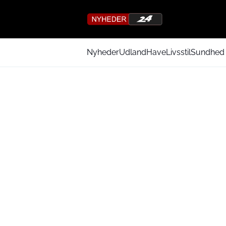
Nyheder
Udland
Have
Livsstil
Sundhed