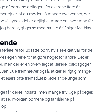
empelvis kigger billeder fra årets lejre. Man
 af børnene deltager i ferielejrene flere år.
merlejr er, at du møder så mange nye venner, der
 også synes, det er dejligt at møde en, hvor man får
l jeg bare sygt gerne med næste år’!” siger Mathias
ørende
erielejre for udsatte børn, hvis ikke det var for de
 deres egen ferie for at gøre noget for andre. Det er
ner, men der er en overvægt af lærere, pædagoger
g’. Jan Due fremhæver også, at der er rigtig mange
 et ellers ofte fremstillet billede af de unge som
penge får deres indsats, men mange frivillige påpeger,
r at se, hvordan børnene og familierne på
e op.