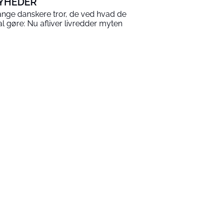
YHEDER
nge danskere tror, de ved hvad de
al gøre: Nu afliver livredder myten