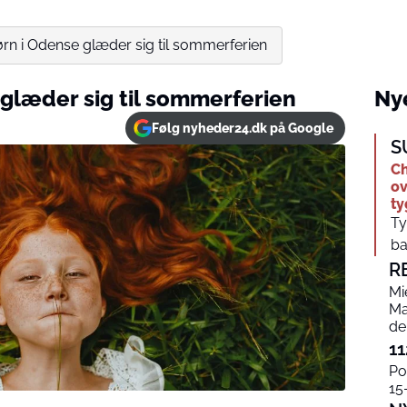
børn i Odense glæder sig til sommerferien
 glæder sig til sommerferien
Nye
Følg nyheder24.dk på Google
S
Ch
ov
t
Ty
ba
R
Mi
Ma
de
11
Po
15