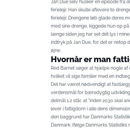
Jan Due selv husker en episode fra de
ferielejr. Han skulle aflevere to dren
ferielejr. Drengene løb glade deres
med sine drenge, kiggede hun op på 
længe siden jeg har set dét lys i mi
indtryk på Jan Due, for det er netop 
øjne.
Hvornår er man fatt
Red Barnet søger at hjælpe nogle af 
hvilket vil sige familier med en ind
Det har været nødvendigt at fastlæg
verdensmål for bæredygtig udvikling. 
delmål 1.2 står, at ”inden 2030 skal 
lever i fattigdom i alle dens dimensione
den baggrund har Danmarks Statistik u
Danmark. Ifølge Danmarks Statistiks 