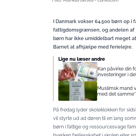
I Danmark vokser 64.500 børn op i 
fattigdomsgrænsen, og andelen af b
børn har ikke umiddelbart meget at
Barnet at afhjælpe med ferielejre.
Lige nu læser andre
Kan påvirke din 
investeringer i de
Muslimsk mand vin
med det samme”
På fredag lyder skoleklokken for sids
vil styrte ud ad døren til en lang som
børn i fattige og ressourcesvage fami
hverken fællesskabet i skolen eller s