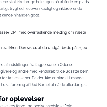
ene skal ikke bruge hele ugen på at finde en plads
urtigt tryghed i et overskueligt og inkluderende
at kende hinanden godt.
 passe? DMI med overraskende melding om næste
 trafikken: Den sikrer, at du undgår bøde på 2.500
 af indstillinger fra fagpersoner i Odense
dgivere og andre med kendskab til de udsatte børn,
or fællesskaber. Da der ikke er plads til mange
 Lokalforening af Red Barnet at nå de allerdårligst
for oplevelser
es ellers farve- og begivenhedsløse ferie.