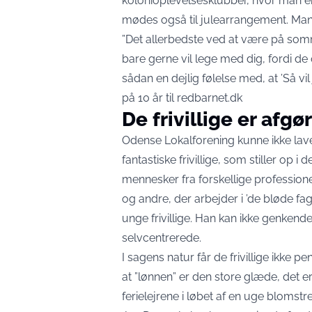
kolonioplevelsesklubber, hvor man eks
mødes også til julearrangement. Mange
”Det allerbedste ved at være på som
bare gerne vil lege med dig, fordi de
sådan en dejlig følelse med, at ’Så vi
på 10 år til redbarnet.dk
De frivillige er afg
Odense Lokalforening kunne ikke lave f
fantastiske frivillige, som stiller op i
mennesker fra forskellige professio
og andre, der arbejder i ’de bløde fa
unge frivillige. Han kan ikke genkende
selvcentrerede.
I sagens natur får de frivillige ikke 
at ”lønnen” er den store glæde, det e
ferielejrene i løbet af en uge blomstr