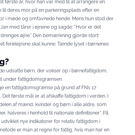
t første år, hvor han var med til at arrangere en
ge til deres mor på en parkeringsplads efter en
 mor i møde og omfavnede hende. Mens hun stod der
Jan med tårer i øjnene og sagde: ”Hvor er det
ne drenges øjne.” Den bemærkning gjorde stort
det ferielejrene skal kunne: Tænde lyset i børnenes
ig?
de udsatte børn, der vokser op i børnefattigdom,
tægt under fattigdomsgrænsen.
ge en fattigdomsgrænse på grund af FN’s 17
Det første mål er at afskaffe fattigdom i verden. I
andelen af mænd, kvinder og børn i alle aldre, som
r, halveres i henhold til nationale definitioner”. På
dviklet nye indikatorer for relativ fattigdom i
metode er man at regne for fattig, hvis man har en