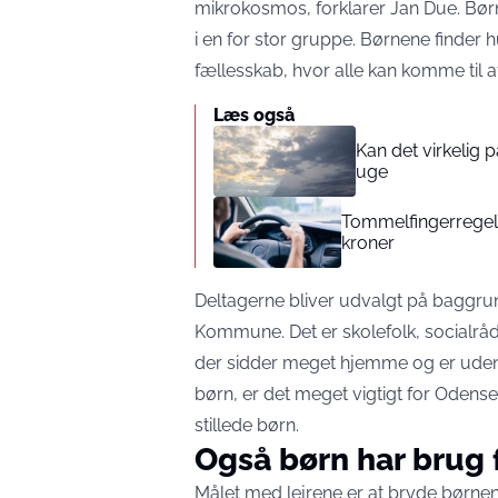
mikrokosmos, forklarer Jan Due. Børn
i en for stor gruppe. Børnene finder h
fællesskab, hvor alle kan komme til 
Læs også
Kan det virkelig
uge
Tommelfingerregel i
kroner
Deltagerne bliver udvalgt på baggrund
Kommune. Det er skolefolk, socialrå
der sidder meget hjemme og er uden f
børn, er det meget vigtigt for Odense
stillede børn.
Også børn har brug 
Målet med lejrene er at bryde børnen