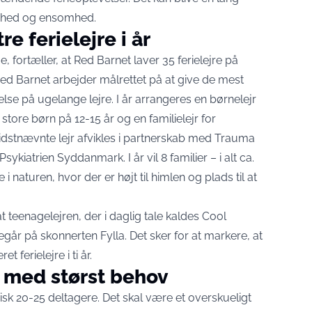
omhed og ensomhed.
re ferielejre i år
e, fortæller, at Red Barnet laver 35 ferielejre på
ed Barnet arbejder målrettet på at give de mest
se på ugelange lejre. I år arrangeres en børnelejr
 store børn på 12-15 år og en familielejr for
idstnævnte lejr afvikles i partnerskab med Trauma
sykiatrien Syddanmark. I år vil 8 familier – i alt ca.
i naturen, hvor der er højt til himlen og plads til at
t teenagelejren, der i daglig tale kaldes Cool
egår på skonnerten Fylla. Det sker for at markere, at
 ferielejre i ti år.
m med størst behov
isk 20-25 deltagere. Det skal være et overskueligt