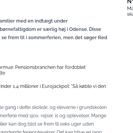
N
Ma
sk
familier med en indtægt under
ørnefattigdom er særlig høj i Odense. Disse
 se frem til i sommerferien, men det søger Red
formue: Pensionsbranchen har fordoblet
tte
der 1,4 millioner i Eurojackpot: “Så købte vi den
te gang i dette skoleår, og eleverne i grundskolen
merferie med sjov, rejser, is og oplevelser. Mange
lier kan dog blot se frem til seks uger uden
pændende ferieoplevelser. Det kan blive en lang