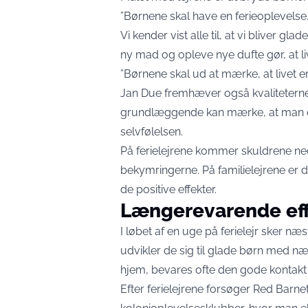
”Børnene skal have en ferieoplevelse. D
Vi kender vist alle til, at vi bliver g
ny mad og opleve nye dufte gør, at liv
”Børnene skal ud at mærke, at livet er 
Jan Due fremhæver også kvaliteterne i
grundlæggende kan mærke, at man er
selvfølelsen.
På ferielejrene kommer skuldrene ned o
bekymringerne. På familielejrene er 
de positive effekter.
Længerevarende ef
I løbet af en uge på ferielejr sker n
udvikler de sig til glade børn med n
hjem, bevares ofte den gode kontakt 
Efter ferielejrene forsøger Red Barn