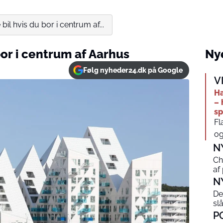
 bil hvis du bor i centrum af...
 bor i centrum af Aarhus
Nye
Følg nyheder24.dk på Google
V
Ha
– 
sp
Fl
og
N
Ch
af
N
De
sl
P