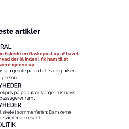
ste artikler
IRAL
n fiskede en flaskepost op af havet
hvad der lå indeni, fik ham til at
ærre øjnene op
asken gemte på en helt særlig hilsen -
 person...
YHEDER
okpris på populær færge: Tusindvis
 passagerer ramt
YHEDER
t skete i sommerferien: Danskerne
år svimlende rekord
OLITIK