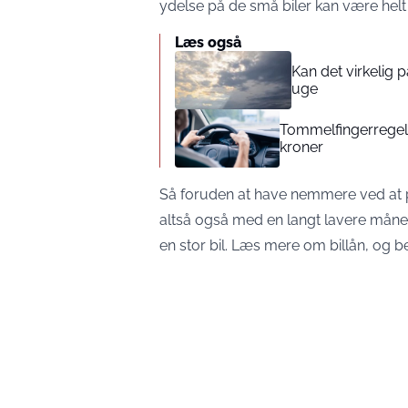
ydelse på de små biler kan være he
Læs også
Kan det virkelig
uge
Tommelfingerregel i
kroner
Så foruden at have nemmere ved at p
altså også med en langt lavere månedlig
en stor bil.
Læs mere om billån
, og b