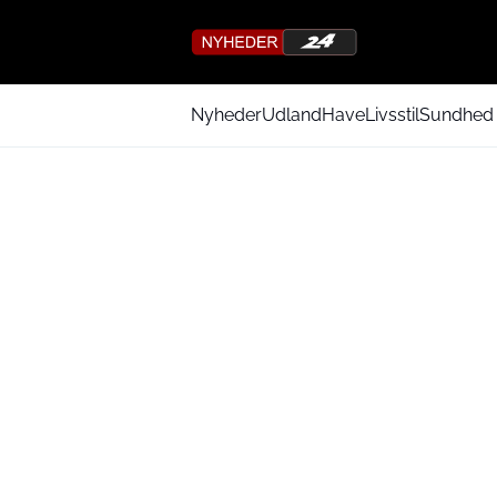
Nyheder
Udland
Have
Livsstil
Sundhed