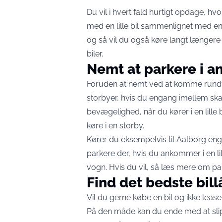
Du vil i hvert fald hurtigt opdage, 
med en lille bil sammenlignet med en
og så vil du også køre langt længere 
biler.
Nemt at parkere i a
Foruden at nemt ved at komme rundt 
storbyer, hvis du engang imellem sk
bevægelighed, når du kører i en lille 
køre i en storby.
Kører du eksempelvis til Aalborg eng
parkere der, hvis du ankommer i en l
vogn. Hvis du vil, så
læs mere om par
Find det bedste bil
Vil du gerne købe en bil og ikke lease
På den måde kan du ende med at sli