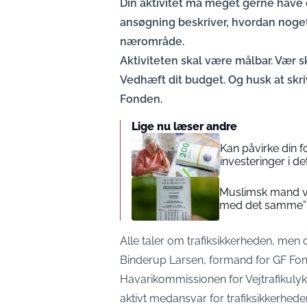
Din aktivitet må meget gerne have et
ansøgning beskriver, hvordan noget
nærområde.
Aktiviteten skal være målbar. Vær s
Vedhæft dit budget. Og husk at skri
Fonden.
Lige nu læser andre
Kan påvirke din 
investeringer i de
Muslimsk mand vin
med det samme”
Alle taler om trafiksikkerheden, men
Binderup Larsen, formand for GF Fon
Havarikommissionen for Vejtrafikulykk
aktivt medansvar for trafiksikkerhede