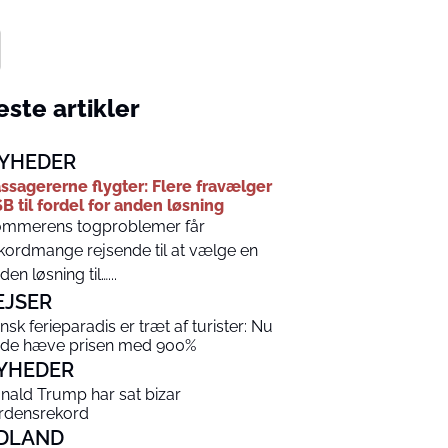
ste artikler
YHEDER
ssagererne flygter: Flere fravælger
B til fordel for anden løsning
mmerens togproblemer får
kordmange rejsende til at vælge en
den løsning til…...
EJSER
nsk ferieparadis er træt af turister: Nu
l de hæve prisen med 900%
YHEDER
nald Trump har sat bizar
rdensrekord
DLAND