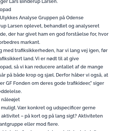
siger Lars Binderup Larsen.
 opad
 Ulykkes Analyse Gruppen på Odense
erup Larsen oplevet, behandlet og analyseret
jde, der har givet ham en god forståelse for, hvor
 forbedres markant.
g med trafiksikkerheden, har vi lang vej igen, før
iksikkert land. Vi er nødt til at give
 opad, så vi kan reducere antallet af de mange
år på både krop og sjæl. Derfor håber vi også, at
er GF Fonden om deres gode trafikideer,” siger
eddelelse.
 nåleøjet
m muligt. Vær konkret og udspecificer gerne
aktivitet – på kort og på lang sigt? Aktiviteten
antgruppe eller mod flere.