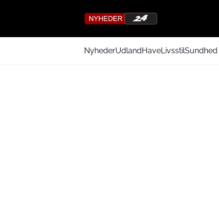
Nyheder
Udland
Have
Livsstil
Sundhed