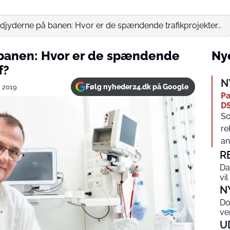
jyderne på banen: Hvor er de spændende trafikprojekter...
banen: Hvor er de spændende
Nye
f?
N
Følg nyheder24.dk på Google
r 2019
Pa
DS
So
re
an
R
Da
vi
N
Do
ve
U