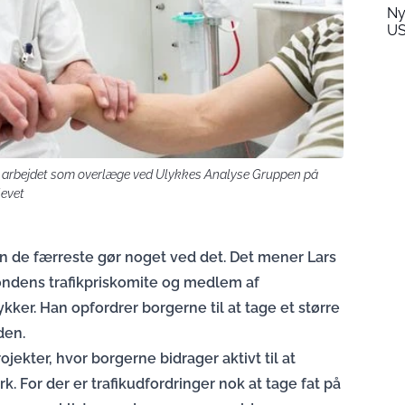
Ny
U
 arbejdet som overlæge ved Ulykkes Analyse Gruppen på
levet
en de færreste gør noget ved det. Det mener Lars
ondens trafikpriskomite og medlem af
kker. Han opfordrer borgerne til at tage et større
den.
ojekter, hvor borgerne bidrager aktivt til at
. For der er trafikudfordringer nok at tage fat på