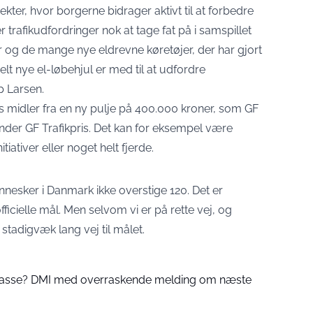
ekter, hvor borgerne bidrager aktivt til at forbedre
r trafikudfordringer nok at tage fat på i samspillet
r og de mange nye eldrevne køretøjer, der har gjort
lt nye el-løbehjul er med til at udfordre
p Larsen.
es midler fra en ny pulje på 400.000 kroner, som GF
under GF Trafikpris. Det kan for eksempel være
itiativer eller noget helt fjerde.
nnesker i Danmark ikke overstige 120. Det er
cielle mål. Men selvom vi er på rette vej, og
stadigvæk lang vej til målet.
 passe? DMI med overraskende melding om næste