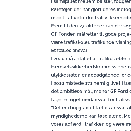
i samspillet mellem bilister, fodg
køretøjer, der har gjort deres indto
med til at udfordre trafiksikkerhede
Frem til den 27. oktober kan der sø
GF Fonden målretter til gode projek
være trafikskoler, trafikundervisning
Et fælles ansvar
I 2020 må antallet af trafikdræbte 
Færdselssikkerhedskommissionens of
ulykkesraten er nedadgående, er der
I 2018 mistede 171 nemlig livet i tr
det ambitiøse mål, mener GF Forsikr
tager et øget medansvar for trafik
“Det er i høj grad et fælles ansvar 
myndighederne kan løse alene. Med 
vores adfærd i trafikken og være me