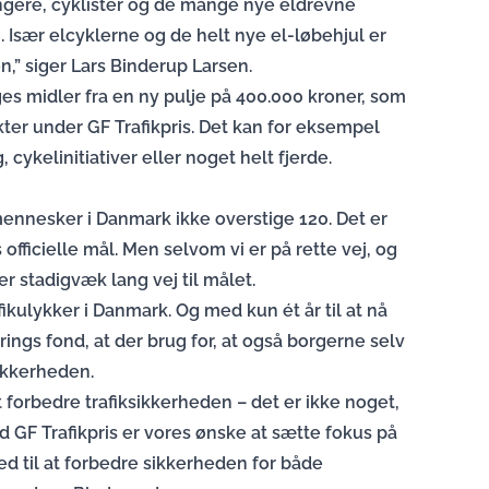
ængere, cyklister og de mange nye eldrevne
g. Især elcyklerne og de helt nye el-løbehjul er
n,” siger Lars Binderup Larsen.
ges midler fra en ny pulje på 400.000 kroner, som
ter under GF Trafikpris. Det kan for eksempel
, cykelinitiativer eller noget helt fjerde.
mennesker i Danmark ikke overstige 120. Det er
ficielle mål. Men selvom vi er på rette vej, og
 stadigvæk lang vej til målet.
afikulykker i Danmark. Og med kun ét år til at nå
ings fond, at der brug for, at også borgerne selv
sikkerheden.
at forbedre trafiksikkerheden – det er ikke noget,
GF Trafikpris er vores ønske at sætte fokus på
d til at forbedre sikkerheden for både