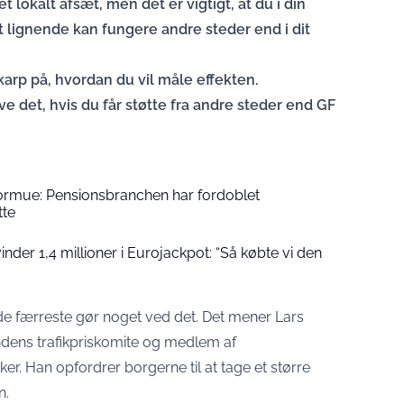
 lokalt afsæt, men det er vigtigt, at du i din
 lignende kan fungere andre steder end i dit
karp på, hvordan du vil måle effekten.
ve det, hvis du får støtte fra andre steder end GF
formue: Pensionsbranchen har fordoblet
tte
der 1,4 millioner i Eurojackpot: “Så købte vi den
 de færreste gør noget ved det. Det mener Lars
dens trafikpriskomite og medlem af
er. Han opfordrer borgerne til at tage et større
n.