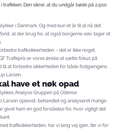
 trafikken: Den sikrer, at du undgår bøde på 2.500
kulykker i Danmark. Og med kun ét år til at nå det
ond, at der brug for, at også borgerne selv tager et
.
forbedre trafiksikkerheden – det er ikke noget,
 Trafikpris er vores ønske at sætte fokus på
 til at forbedre sikkerheden for både fodgængere,
rup Larsen.
kal have et nøk opad
Ulykkes Analyse Gruppen på Odense
up Larsen oplevet, behandlet og analyseret mange
har givet ham en god forståelse for, hvor vigtigt det
kant.
ed trafiksikkerheden, har vi lang vej igen, før vi for