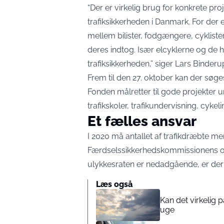
“Der er virkelig brug for konkrete proj
trafiksikkerheden i Danmark. For der e
mellem bilister, fodgængere, cykliste
deres indtog. Især elcyklerne og de he
trafiksikkerheden,” siger Lars Binderu
Frem til den 27. oktober kan der søg
Fonden målretter til gode projekter 
trafikskoler, trafikundervisning, cykelin
Et fælles ansvar
I 2020 må antallet af trafikdræbte me
Færdselssikkerhedskommissionens offi
ulykkesraten er nedadgående, er der 
Læs også
Kan det virkelig
uge