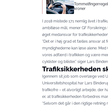
Tommelfingerregel i
kroner
I 2018 mistede 171 nemlig livet i trafi
ambitiøse mål, mener GF Forsikrings f
øget medansvar for trafiksikkerheden
“Det er i høj grad et fælles ansvar at 
myndighederne kan løse alene. Med GF
vores adfærd i trafikken og være med
cyklister og bilister,” siger Lars Binde
Trafiksikkerheden s
Igennem sit job som overlæge ved 
Universitetshospital har Lars Binder
trafikofre – et alvorligt arbejde, der 
er, at trafiksikkerheden forbedres mar
“Selvom det går i den rigtige retning m