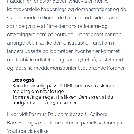
Paludan er for alvor blevet kendt via en række
kontroversielle happenings og demonstrationer og de
stærke modreaktioner, de har medført, siden han i
2017 begyndte at filme demonstrationerne og
offentliggøre dem på Youtube. Blandt andet har han
arrangeret en række demonstrationer rundt om i
landets udsatte boligområder, hvor han er kommet
med rabiate udtalelser og har spyttet på, kastet med
og fået sine meddemonstranter til at brænde Koranen.
Læs også
Kan det virkelig passe? DMI med overraskende
melding om næste uge
Tommelfingerregel i trafikken: Den sikrer, at du
undgår bøde på 2.500 kroner
Hvor vidt Rasmus Pauldans besøg til Aalborg
Karneval også skal filmes til en af partiets videoer på
Youtube vides ikke.