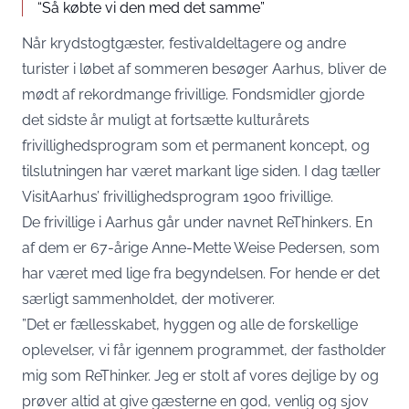
“Så købte vi den med det samme”
Når krydstogtgæster, festivaldeltagere og andre
turister i løbet af sommeren besøger Aarhus, bliver de
mødt af rekordmange frivillige. Fondsmidler gjorde
det sidste år muligt at fortsætte kulturårets
frivillighedsprogram som et permanent koncept, og
tilslutningen har været markant lige siden. I dag tæller
VisitAarhus’ frivillighedsprogram 1900 frivillige.
De frivillige i Aarhus går under navnet ReThinkers. En
af dem er 67-årige Anne-Mette Weise Pedersen, som
har været med lige fra begyndelsen. For hende er det
særligt sammenholdet, der motiverer.
”Det er fællesskabet, hyggen og alle de forskellige
oplevelser, vi får igennem programmet, der fastholder
mig som ReThinker. Jeg er stolt af vores dejlige by og
prøver altid at give gæsterne en god, venlig og sjov