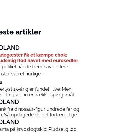
ste artikler
DLAND
degæster fik et kæmpe chok:
udselig flød havet med eurosedler
 politiet nåede frem havde flere
rister været hurtige...
2
terlyst 15-årig er fundet i live: Men
edet rejser nu en række spørgsmål
DLAND
ank fra dinosaur-figur undrede far og
n: Så opdagede de det forfærdelige
DLAND
ama på krydstogtskib: Pludselig lød