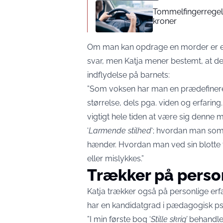
Tommelfingerregel i
kroner
Om man kan opdrage en morder er et 
svar, men Katja mener bestemt, at de
indflydelse på barnets:
”Som voksen har man en prædefineret 
størrelse, dels pga. viden og erfarin
vigtigt hele tiden at være sig denne m
‘
Larmende stilhed
‘; hvordan man som 
hænder. Hvordan man ved sin blotte 
eller mislykkes.”
Trækker på person
Katja trækker også på personlige erf
har en kandidatgrad i pædagogisk ps
”I min første bog ‘
Stille skrig’
behandled