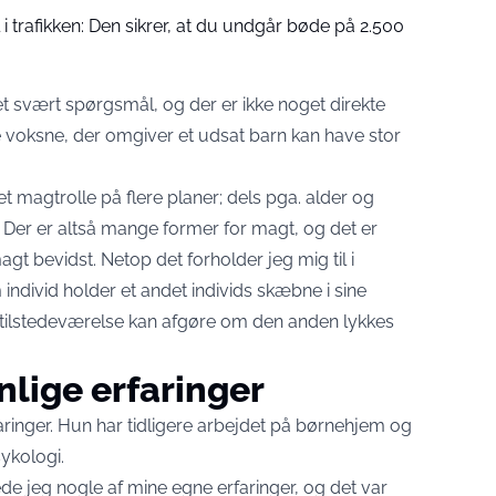
 trafikken: Den sikrer, at du undgår bøde på 2.500
svært spørgsmål, og der er ikke noget direkte
 voksne, der omgiver et udsat barn kan have stor
magtrolle på flere planer; dels pga. alder og
g. Der er altså mange former for magt, og det er
agt bevidst. Netop det forholder jeg mig til i
individ holder et andet individs skæbne i sine
tilstedeværelse kan afgøre om den anden lykkes
lige erfaringer
aringer. Hun har tidligere arbejdet på børnehjem og
ykologi.
e jeg nogle af mine egne erfaringer, og det var