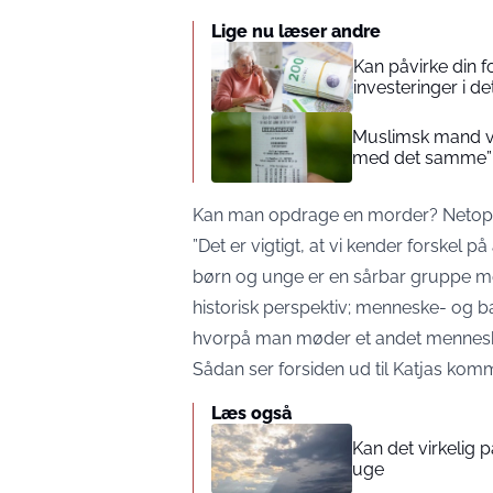
Lige nu læser andre
Kan påvirke din 
investeringer i de
Muslimsk mand vin
med det samme”
Kan man opdrage en morder? Netop d
”Det er vigtigt, at vi kender forskel på
børn og unge er en sårbar gruppe med
historisk perspektiv; menneske- og
hvorpå man møder et andet menneske,
Sådan ser forsiden ud til Katjas ko
Læs også
Kan det virkelig
uge