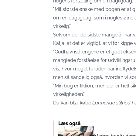
nogens fortælling om en dagligdag.
”Mit største ønske med bogen er at g
om en dagligdag, som i nogles øjne 
virkelig.”
Selvom der de sidste mange år har 
Katja, at det er vigtigt, at vi tør kigg
”Godhavnsdrengene er et godt eksem
manglede forståelse for udviklings
vis, hvor meget fortiden har indflydel
men så sandelig også, hvordan vi som
”Min bog er fiktion, men der er helt s
virkeligheden.”
Du kan bl.a. købe
Larmende stilhed
he
Læs også