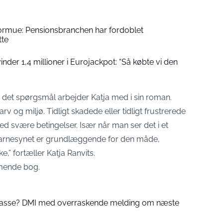
formue: Pensionsbranchen har fordoblet
tte
der 1,4 millioner i Eurojackpot: “Så købte vi den
et spørgsmål arbejder Katja med i sin roman.
 arv og miljø. Tidligt skadede eller tidligt frustrerede
 svære betingelser. Især når man ser det i et
 barnesynet er grundlæggende for den måde,
” fortæller Katja Ranvits.
mmende bog.
 passe? DMI med overraskende melding om næste