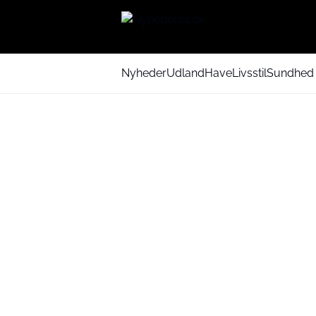
Nyheder
Udland
Have
Livsstil
Sundhed