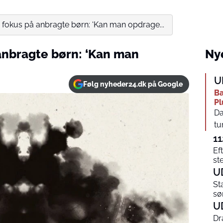
 fokus på anbragte børn: ‘Kan man opdrage...
anbragte børn: ‘Kan man
Nye
U
Følg nyheder24.dk på Google
Ba
Pl
Da
tu
11
Ef
st
U
St
sø
U
Dr