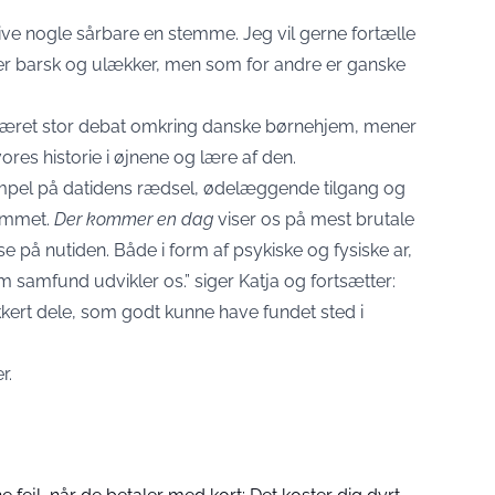
ive nogle sårbare en stemme. Jeg vil gerne fortælle
er barsk og ulækker, men som for andre er ganske
været stor debat omkring danske børnehjem, mener
e vores historie i øjnene og lære af den.
pel på datidens rædsel, ødelæggende tilgang og
rummet.
Der kommer en dag
viser os på mest brutale
se på nutiden. Både i form af psykiske og fysiske ar,
 samfund udvikler os.” siger Katja og fortsætter:
ikkert dele, som godt kunne have fundet sted i
r.