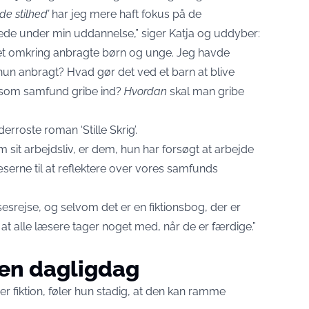
e stilhed’
har jeg mere haft fokus på de
erede under min uddannelse,” siger Katja og uddyber:
eltet omkring anbragte børn og unge. Jeg havde
un anbragt? Hvad gør det ved et barn at blive
n som samfund gribe ind?
Hvordan
skal man gribe
erroste roman ‘Stille Skrig’.
 sit arbejdsliv, er dem, hun har forsøgt at arbejde
 læserne til at reflektere over vores samfunds
srejse, og selvom det er en fiktionsbog, der er
at alle læsere tager noget med, når de er færdige.”
 en dagligdag
r fiktion, føler hun stadig, at den kan ramme