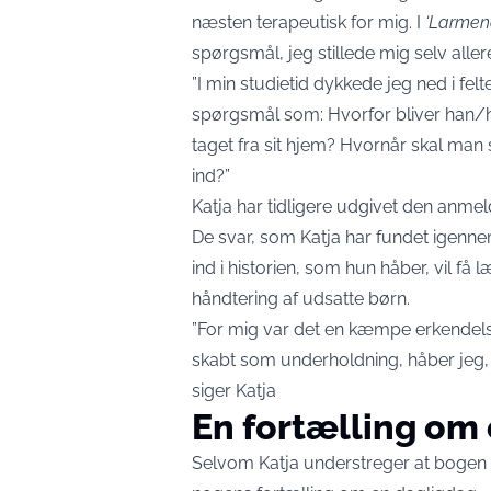
næsten terapeutisk for mig. I
‘Larmend
spørgsmål, jeg stillede mig selv all
”I min studietid dykkede jeg ned i f
spørgsmål som: Hvorfor bliver han/h
taget fra sit hjem? Hvornår skal ma
ind?”
Katja har tidligere udgivet den anmeld
De svar, som Katja har fundet igennem
ind i historien, som hun håber, vil få
håndtering af udsatte børn.
”For mig var det en kæmpe erkendelse
skabt som underholdning, håber jeg, 
siger Katja
En fortælling om
Selvom Katja understreger at bogen e