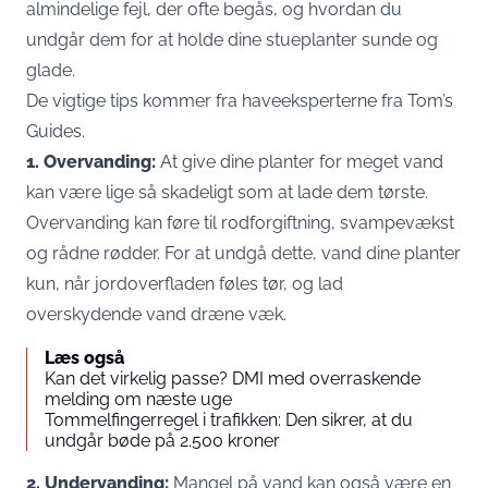
almindelige fejl, der ofte begås, og hvordan du
undgår dem for at holde dine stueplanter sunde og
glade.
De vigtige tips kommer fra haveeksperterne fra
Tom’s
Guides
.
1. Overvanding:
At give dine planter for meget vand
kan være lige så skadeligt som at lade dem tørste.
Overvanding kan føre til rodforgiftning, svampevækst
og rådne rødder. For at undgå dette, vand dine planter
kun, når jordoverfladen føles tør, og lad
overskydende vand dræne væk.
Læs også
Kan det virkelig passe? DMI med overraskende
melding om næste uge
Tommelfingerregel i trafikken: Den sikrer, at du
undgår bøde på 2.500 kroner
2. Undervanding:
Mangel på vand kan også være en