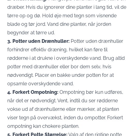
dræber. Hvis du ignorerer dine planter i lang tid, vil de
tørre op og dø. Hold øje med tegn som visnende
blade og tør jord. Vand dine planter, når jorden
begynder at tørre ud.
3. Potter uden Drænhuller:
Potter uden drænhuller
forhindrer effektiv dræning, hvilket kan føre til
rødderne i at drukne i overskydende vand. Brug altid
potter med drænhuller eller bor dem selv, hvis
nødvendigt. Placer en bakke under potten for at
opsamle overskydende vand.
4. Forkert Ompotning:
Ompotning bør kun udføres,
når det er nødvendigt. Vent, indtil du ser rødderne
vokse ud af drænhullerne eller mærker, at planten
viser tegn på overvækst, inden du ompotter. Forkert
ompotning kan chokere planten.
5. Forkert Potte Størrelse:
Valg af den rigtige potte