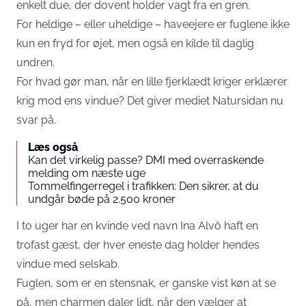
enkelt due, der dovent holder vagt fra en gren.
For heldige – eller uheldige – haveejere er fuglene ikke
kun en fryd for øjet, men også en kilde til daglig
undren.
For hvad gør man, når en lille fjerklædt kriger erklærer
krig mod ens vindue? Det giver mediet
Natursidan
nu
svar på.
Læs også
Kan det virkelig passe? DMI med overraskende
melding om næste uge
Tommelfingerregel i trafikken: Den sikrer, at du
undgår bøde på 2.500 kroner
I to uger har en kvinde ved navn Ina Alvö haft en
trofast gæst, der hver eneste dag holder hendes
vindue med selskab.
Fuglen, som er en stensnak, er ganske vist køn at se
på, men charmen daler lidt, når den vælger at